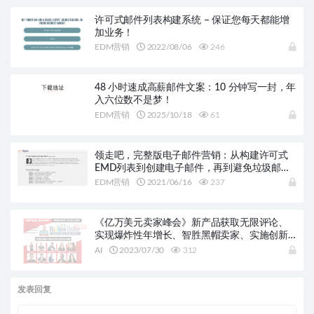
许可式邮件列表构建系统 – 保证您每天都能增
加业务！
EDM营销
2022/08/06
246
48 小时速成高薪邮件文案：10 分钟写一封，年
入六位数不是梦！
EDM营销
2025/10/18
61
领走吧，完整版电子邮件营销：从构建许可式
EMD列表到创建电子邮件，再到避免垃圾邮件
过滤器，再到产生转化和销售！
EDM营销
2021/06/16
237
《亿万美元卖家峰会》新产品获取无限评论、
实现爆炸性年增长、智胜黑帽卖家、实施创新
的PPC策略、构建有利可图的电子邮件列表、利
AI
2023/07/30
312
用Google到亚马逊广告以及使用人工智能创意
点子
发表回复