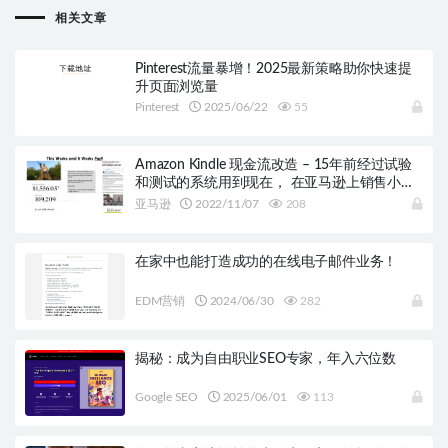
相关文章
Pinterest流量暴增！2025最新策略助你快速提
升页面浏览量
Pinterest
2025/06/22
55
Amazon Kindle 现金流改造 – 15年前经过试验
和测试的系统用到现在， 在亚马逊上销售小说
和非小说内容！
亚马逊
2022/11/07
208
在家中也能打造成功的在线电子邮件业务！
EDM营销
2024/06/30
282
揭秘：成为自由职业SEO专家，年入六位数
Google SEO
2025/06/01
113