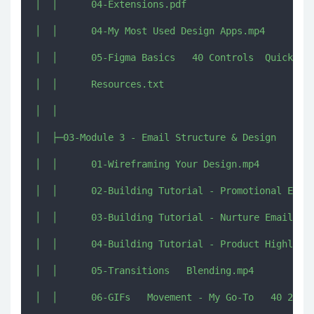
│  │      04-Extensions.pdf

│  │      04-My Most Used Design Apps.mp4

│  │      05-Figma Basics   40 Controls  Quicktips
│  │      Resources.txt

│  │      

│  ├─03-Module 3 - Email Structure & Design

│  │      01-Wireframing Your Design.mp4

│  │      02-Building Tutorial - Promotional Email
│  │      03-Building Tutorial - Nurture Email.mp4
│  │      04-Building Tutorial - Product Highlight
│  │      05-Transitions   Blending.mp4

│  │      06-GIFs   Movement - My Go-To   40 2  41