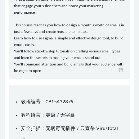
that engage your subscribers and boost your marketing
performance.
This course teaches you how to design a month’s worth of emails in
just a few days and create reusable templates.
Learn how to use Figma, a simple and effective design tool, to build
emails easily.
You’ll follow step-by-step tutorials on crafting various email types
and learn the secrets to making your emails stand out.
You’ll command attention and build emails that your audience will
be eager to open.
教程编号：0915432879
教程语言：英语 / 无字幕
安全扫描：无病毒无插件 / 云查杀
Virustotal