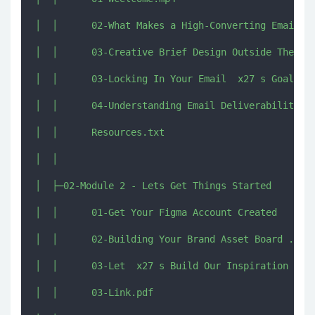
│  │      02-What Makes a High-Converting Email De
│  │      03-Creative Brief Design Outside The Inb
│  │      03-Locking In Your Email  x27 s Goal.mp4
│  │      04-Understanding Email Deliverability.mp
│  │      Resources.txt

│  │      

│  ├─02-Module 2 - Lets Get Things Started

│  │      01-Get Your Figma Account Created   Tour
│  │      02-Building Your Brand Asset Board .mp4

│  │      03-Let  x27 s Build Our Inspiration Boar
│  │      03-Link.pdf
