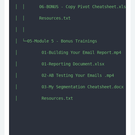
│  │      06-BONUS - Copy Pivot Cheatsheet.xlsx

│  │      Resources.txt

│  │      

│  └─05-Module 5 - Bonus Trainings

│          01-Building Your Email Report.mp4

│          01-Reporting Document.xlsx

│          02-AB Testing Your Emails .mp4

│          03-My Segmentation Cheatsheet.docx

│          Resources.txt
