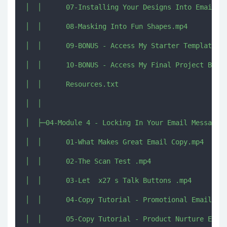
│  │      07-Installing Your Designs Into Email Pr
│  │      08-Masking Into Fun Shapes.mp4

│  │      09-BONUS - Access My Starter Templates H
│  │      10-BONUS - Access My Final Project Board
│  │      Resources.txt

│  │      

│  ├─04-Module 4 - Locking In Your Email Messaging
│  │      01-What Makes Great Email Copy.mp4

│  │      02-The Scan Test .mp4

│  │      03-Let  x27 s Talk Buttons .mp4

│  │      04-Copy Tutorial - Promotional Email.mp4
│  │      05-Copy Tutorial - Product Nurture Email