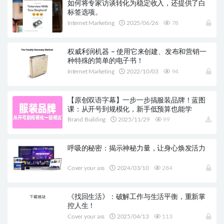
如何将专家访谈转化为稳定收入，还提供了白
标签选项。
Internet Marketing
2025/06/26
78
权威利润机器 – 使用它来创建、发布和营销一
种特殊的简单的电子书！
Internet Marketing
2022/10/03
94
【原创双语字幕】一步一步搞服装品牌！蓝图
课：从开号到规模化，新手低预算也能学
Brand Building
2025/11/29
99
呼吸的秘密：揭示神秘力量，让身心焕发活力
Cover your ass
2024/03/10
284
《找回生活》：破解工作与生活平衡，重新掌
控人生！
Cover your ass
2025/04/13
113