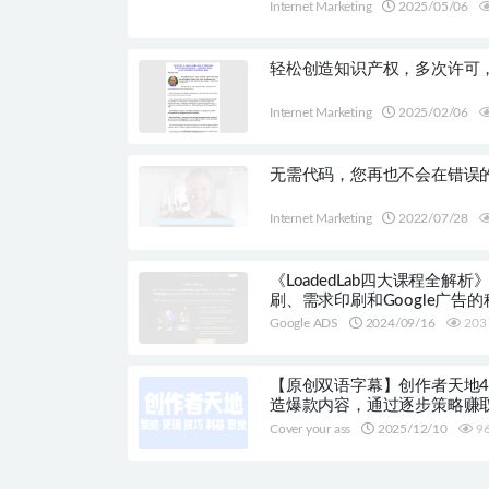
Internet Marketing
2025/05/06
轻松创造知识产权，多次许可
Internet Marketing
2025/02/06
无需代码，您再也不会在错误
Internet Marketing
2022/07/28
《LoadedLab四大课程全解析
刷、需求印刷和Google广告
Google ADS
2024/09/16
203
【原创双语字幕】创作者天地4
造爆款内容，通过逐步策略赚取收入
变现技巧、利基选择、编辑技
Cover your ass
2025/12/10
9
增长