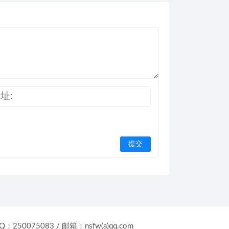
：250075083 / 邮箱：nsfw(a)qq.com