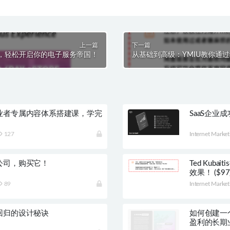
上一篇
下一篇
缚，轻松开启你的电子服务帝国！
从基础到高级：YMIU教你通过统
业者专属内容体系搭建课，学完
SaaS企
127
Internet Market
公司，购买它！
Ted Kub
效果！ ($97
89
Internet Market
回归的设计秘诀
如何创建一
盈利的长期