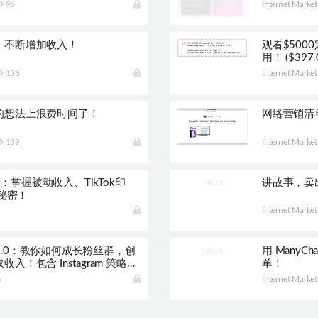
96
Internet Market
，不断增加收入！
观看$50
用！ ($397.
156
Internet Market
的想法上浪费时间了！
网络营销清
139
Internet Market
》：掌握被动收入、TikTok印
讲故事，卖
的秘密！
Internet Market
.0：教你如何成长粉丝群，创
用 Many
！包含 Instagram 策略、
单！
巧、思维转变以及电子邮件列表
6
Internet Market