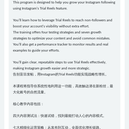
This program is designed to help you grow your Instagram following
using Instagram’s Trial Reels feature.
You’ll learn how to leverage Trial Reels to reach non-followers and
boost your account’s visibility without extra effort.
The training offers four testing strategies and seven growth
strategies to optimize your content and avoid common mistakes.
You’ll also get a performance tracker to monitor results and real
examples to guide your efforts.
You’ll gain clear, repeatable steps to use Trial Reels effectively,
making Instagram growth easier and more strategic.
告别盲目发帖，用Instagram的Trial Reels功能实现战略性增长。
本课程将指导你系统性地利用这一功能，高效触达潜在新粉丝，最
大化账号的自然流量。
核心教学内容包括：
四大内容测试法：快速试错，找到最能打动人心的内容模式。
七大精细化运营策略：从发布到互动，全面优化增长链路。