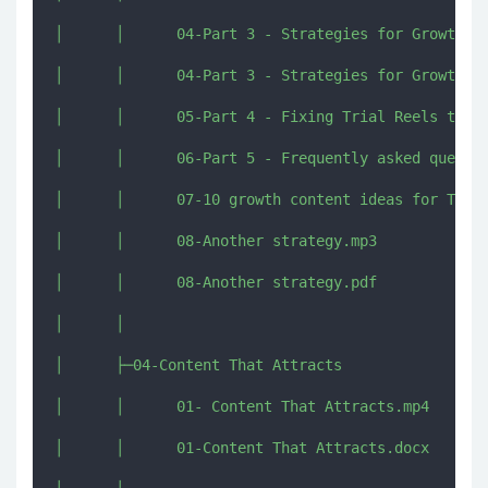
│      │      04-Part 3 - Strategies for Growth.mp
│      │      04-Part 3 - Strategies for Growth.pd
│      │      05-Part 4 - Fixing Trial Reels that 
│      │      06-Part 5 - Frequently asked questio
│      │      07-10 growth content ideas for Trial
│      │      08-Another strategy.mp3

│      │      08-Another strategy.pdf

│      │      

│      ├─04-Content That Attracts

│      │      01- Content That Attracts.mp4

│      │      01-Content That Attracts.docx
