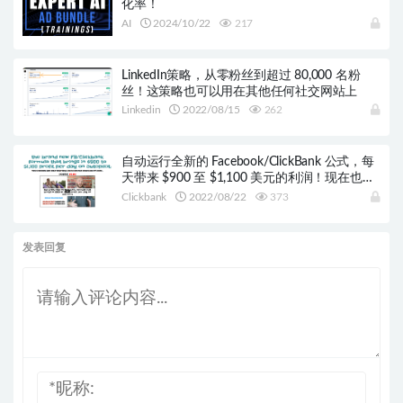
化率！
AI
2024/10/22
217
LinkedIn策略，从零粉丝到超过 80,000 名粉
丝！这策略也可以用在其他任何社交网站上
Linkedin
2022/08/15
262
自动运行全新的 Facebook/ClickBank 公式，每
天带来 $900 至 $1,100 美元的利润！现在也正
在疯狂地工作…
Clickbank
2022/08/22
373
发表回复