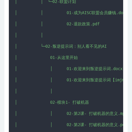
│          │  └─02-联盟计划

│          │          01-成为AISC联盟会员赚钱.docx

│          │          02-退款政策.pdf

│          │          

│          └─02-叛逆提示词：别人看不见的AI

│              01-从这里开始

│              │      01-欢迎来到叛逆提示词.docx

│              │      01-欢迎来到叛逆提示词【imjmj.co
│              │      

│              02-模块1- 打破机器

│              │      02-第2课- 打破机器的意义.mp4

│              │      02-第2课- 打破机器的意义.pdf
