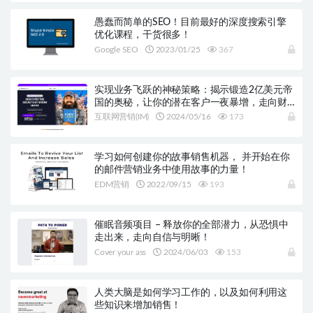
愚蠢而简单的SEO！目前最好的深度搜索引擎
优化课程，干货很多！
Google SEO
2023/01/25
367
实现业务飞跃的神秘策略：揭示锻造2亿美元帝
国的奥秘，让你的潜在客户一夜暴增，走向财
务自由之路!
互联网营销(IM)
2024/05/16
173
学习如何创建你的故事销售机器， 并开始在你
的邮件营销业务中使用故事的力量！
EDM营销
2022/09/15
193
催眠音频项目 – 释放你的全部潜力，从恐惧中
走出来，走向自信与明晰！
Cover your ass
2024/06/03
153
人类大脑是如何学习工作的，以及如何利用这
些知识来增加销售！