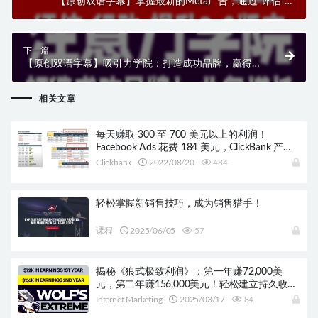
【原创双语字幕】掌握最新的Meta广告，通过“评估-行
动-提升”2.0版本轻松获得专业级结果。学习目前学习
Meta广告的最佳方法！
下一篇
【原创双语字幕】吸引力学院：打造成功品牌，赢得利
基市场！
相关文章
每天赚取 300 至 700 美元以上的利润！
Facebook Ads 花费 184 美元，ClickBank 产生
546 美元的佣金，稳赚 362 美元的利润！
Clickbank
2022/08/20
484
轻松掌握新销售技巧，成为销售猎手！
课程
2025/06/05
57
揭秘《狼式极致利润》：第一年赚72,000美
元，第二年赚156,000美元！轻松建立持久收
入，无需特殊技能！
Internet Marketing
2025/03/17
84