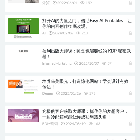
外贸
2022/06/01
159
打开AI的力量之门，借助Easy AI Printables，让
你的内容创作彻底改观。
AI
2024/02/06
218
盈利出版大师课：睡觉也能赚钱的 KDP 秘密武
器！
Internet Marketing
2025/10/07
57
培养审美眼光，打造惊艳网站！学会设计有效
传达！
Design
2025/01/26
173
究极的客户获取大师课：抓住你的梦想客户，
一封冷邮箱就能让你成功崭露头角！
EDM营销
2024/08/10
163