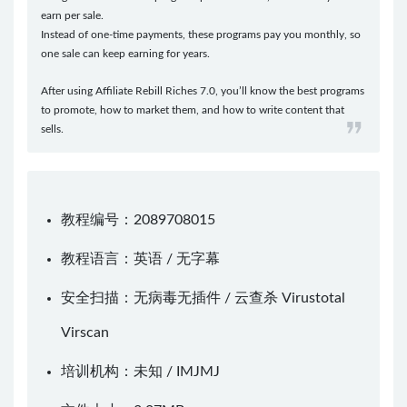
earn per sale.
Instead of one-time payments, these programs pay you monthly, so
one sale can keep earning for years.
After using Affiliate Rebill Riches 7.0, you’ll know the best programs
to promote, how to market them, and how to write content that
sells.
教程编号：2089708015
教程语言：英语 / 无字幕
安全扫描：无病毒无插件 / 云查杀
Virustotal
Virscan
培训机构：未知 /
IMJMJ