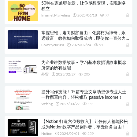
50种在家兼职创意，让你梦想变现，实现财务
独立！
Internet Marketing
2025/06/18
77
掌握思维，走向财富自由：化腐朽为神奇，永
远致富！教你如何取得成功，即使你一直努力
却遇到困难
Cover your ass
2025/02/24
91
为企业讲数据故事 – 学习基本数据讲故事概念
所需的所有技能
外贸
2023/02/27
205
提升写作技能！15篇专业文章助您像专业人士
一样撰写内容，轻松赚取 passsive income！
Writing
2025/03/29
111
【Notion 打造六位数收入】 让任何人都能轻松
成为Notion数字产品创作者，享受财务自由！
Notion
2024/09/01
259