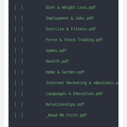
│  │          Diet & Weight Loss.pdf

│  │          Employment & Jobs.pdf

│  │          Exercise & Fitness.pdf

│  │          Forex & Stock Trading.pdf

│  │          Games.pdf

│  │          Health.pdf

│  │          Home & Garden.pdf

│  │          Internet Marketing & eBusiness.pdf

│  │          Languages & Education.pdf

│  │          Relationships.pdf
