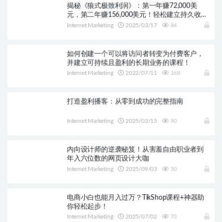
揭秘《狼式极致利润》：第一年赚72,000美
元，第二年赚156,000美元！轻松建立持久收
入，无需特殊技能！
Internet Marketing
2025/03/17
84
如何创建一个可以将访问者转变为付费客户，
并建立可持续且盈利的长期业务的课程！
Internet Marketing
2022/07/11
168
打造盈利播客：从零到成功的完整指南
Internet Marketing
2025/03/15
90
内向设计师的逆袭秘笈！从害羞自由职业者到
年入六位数的网页设计大咖
Internet Marketing
2025/09/03
50
电商小白也能月入过万？TikShop课程+神器助
你轻松起步！
Internet Marketing
2025/07/02
73