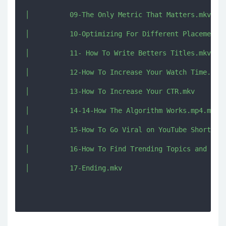
│          09-The Only Metric That Matters.mkv

│          10-Optimizing For Different Placements.
│          11- How To Write Betters Titles.mkv

│          12-How To Increase Your Watch Time.mkv

│          13-How To Increase Your CTR.mkv

│          14-14-How The Algorithm Works.mp4.mkv

│          15-How To Go Viral on YouTube Shorts in
│          16-How To Find Trending Topics and Soun
│          17-Ending.mkv
