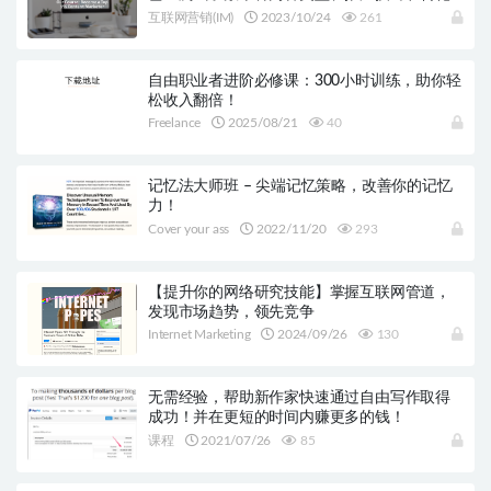
策略，并将其浓缩成一个6部分系统，帮助你获
互联网营销(IM)
2023/10/24
261
取稳定的客户流！
自由职业者进阶必修课：300小时训练，助你轻
松收入翻倍！
Freelance
2025/08/21
40
记忆法大师班 – 尖端记忆策略，改善你的记忆
力！
Cover your ass
2022/11/20
293
【提升你的网络研究技能】掌握互联网管道，
发现市场趋势，领先竞争
Internet Marketing
2024/09/26
130
无需经验，帮助新作家快速通过自由写作取得
成功！并在更短的时间内赚更多的钱！
课程
2021/07/26
85