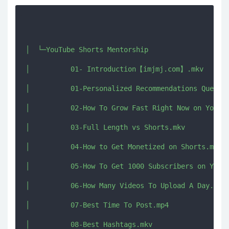
│  └─YouTube Shorts Mentorship

│          01- Introduction【imjmj.com】.mkv

│          01-Personalized Recommendations Questio
│          02-How To Grow Fast Right Now on YouTu
│          03-Full Length vs Shorts.mkv

│          04-How to Get Monetized on Shorts.mkv

│          05-How To Get 1000 Subscribers on YouTu
│          06-How Many Videos To Upload A Day.mkv

│          07-Best Time To Post.mp4

│          08-Best Hashtags.mkv
