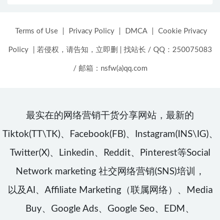
Terms of Use
|
Privacy Policy
|
DMCA
|
Cookie Privacy
Policy
|
若侵权，请告知，立即删
|
找站长 / QQ：250075083
/ 邮箱：nsfw(a)qq.com
最实在的网络营销干货分享网站，最新的
Tiktok(TT\TK)、Facebook(FB)、Instagram(INS\IG)、
Twitter(X)、Linkedin、Reddit、Pinterest等Social
Network marketing 社交网络营销(SNS)培训，
以及AI、Affiliate Marketing（联属网络）、Media
Buy、Google Ads、Google Seo、EDM、