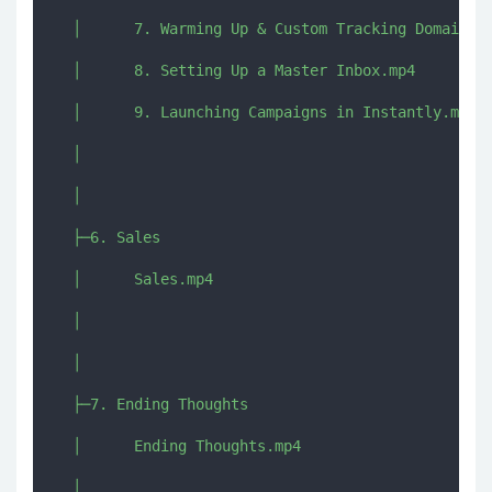
  │      7. Warming Up & Custom Tracking Domains (
  │      8. Setting Up a Master Inbox.mp4

  │      9. Launching Campaigns in Instantly.mp4

  │      

  │      

  ├─6. Sales

  │      Sales.mp4

  │      

  │      

  ├─7. Ending Thoughts

  │      Ending Thoughts.mp4

  │      
