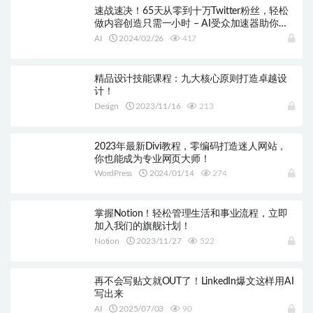
速战速决！65天从零到十万Twitter粉丝，轻松
做内容创造只需一小时 – AI受众加速器助你独
步江湖
AI
2024/02/26
417
精品设计技能课程：九大核心原则打造卓越设
计！
Design
2023/11/16
213
2023年最新Divi教程，零编码打造迷人网站，
你也能成为专业网页大师！
WordPress
2024/01/14
274
掌握Notion！轻松管理生活和事业流程，立即
加入我们的旗舰计划！
Notion
2023/11/27
522
再不会写贴文就OUT了！LinkedIn爆文这样用AI
写出来
AI
2025/07/03
90