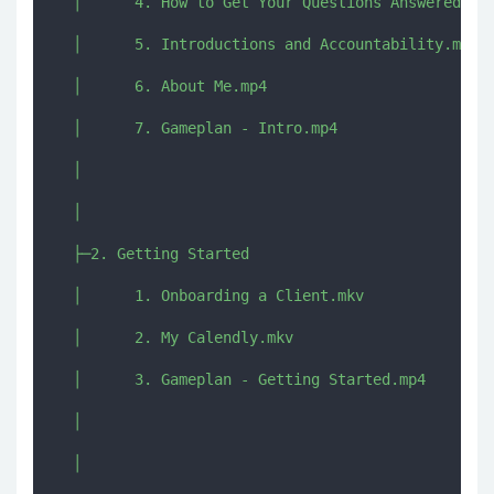
  │      4. How to Get Your Questions Answered.mp4
  │      5. Introductions and Accountability.mp4

  │      6. About Me.mp4

  │      7. Gameplan - Intro.mp4

  │      

  │      

  ├─2. Getting Started

  │      1. Onboarding a Client.mkv

  │      2. My Calendly.mkv

  │      3. Gameplan - Getting Started.mp4

  │      

  │      
