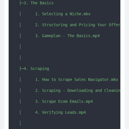
  ├─3. The Basics

  │      1. Selecting a Niche.mkv

  │      2. Structuring and Pricing Your Offer.mkv
  │      3. Gameplan - The Basics.mp4

  │      

  │      

  ├─4. Scraping

  │      1. How to Scrape Sales Navigator.mkv

  │      2. Scraping - Downloading and Cleaning CS
  │      3. Scrape Ecom Emails.mp4

  │      4. Verifying Leads.mp4

  │      
