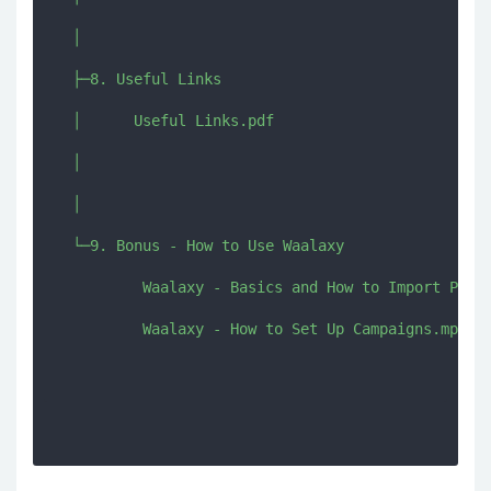
  │      

  ├─8. Useful Links

  │      Useful Links.pdf

  │      

  │      

  └─9. Bonus - How to Use Waalaxy

          Waalaxy - Basics and How to Import Prosp
          Waalaxy - How to Set Up Campaigns.mp4
