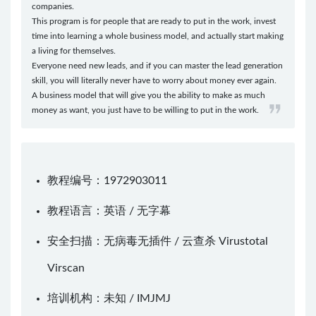
companies.
This program is for people that are ready to put in the work, invest
time into learning a whole business model, and actually start making
a living for themselves.
Everyone need new leads, and if you can master the lead generation
skill, you will literally never have to worry about money ever again.
A business model that will give you the ability to make as much
money as want, you just have to be willing to put in the work.
教程编号：1972903011
教程语言：英语 / 无字幕
安全扫描：无病毒无插件 / 云查杀
Virustotal
Virscan
培训机构：未知 /
IMJMJ