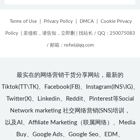
Terms of Use
|
Privacy Policy
|
DMCA
|
Cookie Privacy
Policy
|
若侵权，请告知，立即删
|
找站长 / QQ：250075083
/ 邮箱：nsfw(a)qq.com
最实在的网络营销干货分享网站，最新的
Tiktok(TT\TK)、Facebook(FB)、Instagram(INS\IG)、
Twitter(X)、Linkedin、Reddit、Pinterest等Social
Network marketing 社交网络营销(SNS)培训，
以及AI、Affiliate Marketing（联属网络）、Media
Buy、Google Ads、Google Seo、EDM、