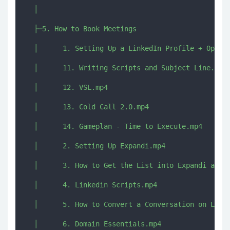
  │      

  ├─5. How to Book Meetings

  │      1. Setting Up a LinkedIn Profile + Optimi
  │      11. Writing Scripts and Subject Line.mp4

  │      12. VSL.mp4

  │      13. Cold Call 2.0.mp4

  │      14. Gameplan - Time to Execute.mp4

  │      2. Setting Up Expandi.mp4

  │      3. How to Get the List into Expandi and S
  │      4. Linkedin Scripts.mp4

  │      5. How to Convert a Conversation on Linke
  │      6. Domain Essentials.mp4
