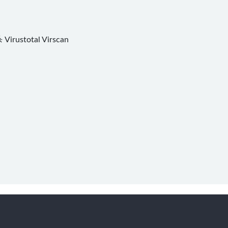
杀
Virustotal
Virscan