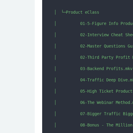
│  └─Product eClass

│          01-5-Figure Info Produ
│          02-Interview Cheat Shee
│          02-Master Questions Gui
│          02-Third Party Profit
│          03-Backend Profits.mkv

│          04-Traffic Deep Dive.mk
│          05-High Ticket Products
│          06-The Webinar Method.m
│          07-Bigger Traffic Bigg
│          08-Bonus - The Million