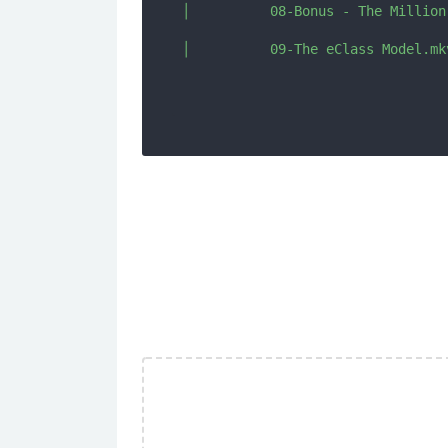
│          08-Bonus - The Million
│          09-The eClass Model.mkv