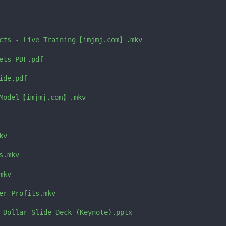
cts - Live Training【imjmj.com】.mkv

ts PDF.pdf

de.pdf

 Model【imjmj.com】.mkv

v

.mkv

kv

er Profits.mkv

 Dollar Slide Deck (Keynote).pptx
