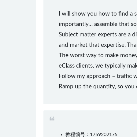
I will show you how to find a s
importantly… assemble that solu
Subject matter experts are a d
and market that expertise. That
The worst way to make money 
eClass clients, we typically ma
Follow my approach – traffic w
Ramp up the quantity, so you c
教程编号：1759202175