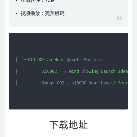
压缩软件：
7ZIP
视频播放：
完美解码
│  └─$10,000 an Hour Upsell Secrets

│          AiC002 - 7 Mind Blowing Launch Ideas.pd
│          Bonus 002 - $10000 Hour Upsell Secrets.