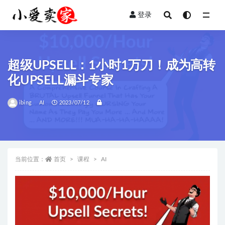
登录
全部
超级UPSELL：1小时1万刀！成为高转
化UPSELL漏斗专家
ibing
AI
2023/07/12
当前位置：
首页
课程
AI