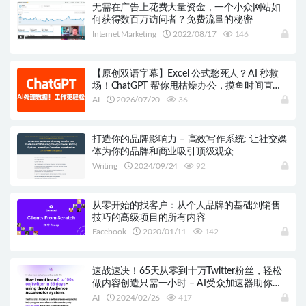
无需在广告上花费大量资金，一个小众网站如
何获得数百万访问者？免费流量的秘密
Internet Marketing
2022/08/17
146
【原创双语字幕】Excel 公式愁死人？AI 秒救
场！ChatGPT 帮你甩枯燥办公，摸鱼时间直接
翻倍～
AI
2026/07/20
36
打造你的品牌影响力 – 高效写作系统: 让社交媒
体为你的品牌和商业吸引顶级观众
Writing
2024/09/24
92
从零开始的找客户：从个人品牌的基础到销售
技巧的高级项目的所有内容
Facebook
2020/01/11
142
速战速决！65天从零到十万Twitter粉丝，轻松
做内容创造只需一小时 – AI受众加速器助你独
步江湖
AI
2024/02/26
417