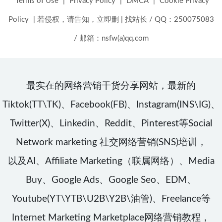
Terms of Use
|
Privacy Policy
|
DMCA
|
Cookie Privacy
Policy
|
若侵权，请告知，立即删
|
找站长 / QQ：250075083
/ 邮箱：nsfw(a)qq.com
最实在的网络营销干货分享网站，最新的
Tiktok(TT\TK)、Facebook(FB)、Instagram(INS\IG)、
Twitter(X)、Linkedin、Reddit、Pinterest等Social
Network marketing 社交网络营销(SNS)培训，
以及AI、Affiliate Marketing（联属网络）、Media
Buy、Google Ads、Google Seo、EDM、
Youtube(YT\YTB\U2B\Y2B\油管)、Freelance等
Internet Marketing Marketplace网络营销教程，