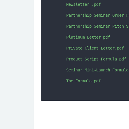
      Newsletter .pdf

      Partnership Seminar Order Fo
      Partnership Seminar Pitch Sl
      Platinum Letter.pdf

      Private Client Letter.pdf

      Product Script Formula.pdf

      Seminar Mini-Launch Formula.