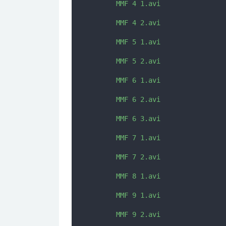
      MMF 4 1.avi

      MMF 4 2.avi

      MMF 5 1.avi

      MMF 5 2.avi

      MMF 6 1.avi

      MMF 6 2.avi

      MMF 6 3.avi

      MMF 7 1.avi

      MMF 7 2.avi

      MMF 8 1.avi

      MMF 9 1.avi

      MMF 9 2.avi
