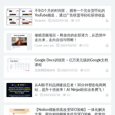
不到1个月的时间里， 拥有一个完全货币化的
YouTube频道， 通过广告联盟等轻松获得收益
Youtube
2022/09/26
291
催眠音频项目 – 释放你的全部潜力，从恐惧中
走出来，走向自信与明晰！
Cover your ass
2024/06/03
153
Google Docs训练营 – 亿万美元级的Google文档
课程
互联网营销(IM)
2023/07/22
239
从AI新手到品牌建设忍者！30分钟塑造电商网
站，提升十倍效率！AI Ninjas助你业务腾飞！
AI
2025/03/18
62
【Notion模板彻底改变SEO策略】一体化解决
方案，帮你精细雕琢并提升SEO策略，把掌控