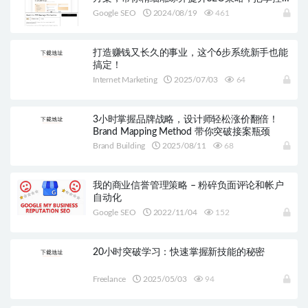
权掌握在手！
Google SEO
2024/08/19
461
打造赚钱又长久的事业，这个6步系统新手也能
搞定！
Internet Marketing
2025/07/03
64
3小时掌握品牌战略，设计师轻松涨价翻倍！
Brand Mapping Method 带你突破接案瓶颈
Brand Building
2025/08/11
68
我的商业信誉管理策略 – 粉碎负面评论和帐户
自动化
Google SEO
2022/11/04
152
20小时突破学习：快速掌握新技能的秘密
Freelance
2025/05/03
94