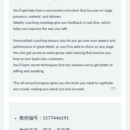
You’ll get help from a structured curriculum that focuses on stage
presence, material, and delivery.
Weekly coaching meetings give you feedback in real time, which
helps you improve the way you talk.
Personalized coaching lessons also let you go over your speech and
performance in great detail, so you’ll be able to shine on any stage.
You also get access to extra group sales training that teaches you
how to turn leads into customers.
You’ll learn secret techniques that top workers use to get better at
selling and speaking.
This all-around program gives you the tools you need to captivate
any crowd, making you stand out and succeed.
教程编号：1577446191