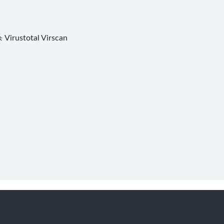
杀
Virustotal
Virscan