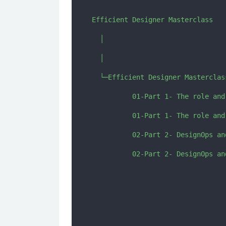
Efficient Designer Masterclass

  │  

  │  

  └─Efficient Designer Masterclass
          01-Part 1- The role and
          01-Part 1- The role and
          02-Part 2- DesignOps an
          02-Part 2- DesignOps an