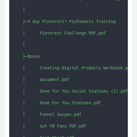
   │  

   ├─4 day Pinterest? PinFunnels Training

   │      Pinterest Challenge PDF.pdf

   │      

   ├─Bonus

   │      Creating Digital Products Workbook.pdf

   │      document.pdf

   │      Done for You Social Statuses (1).pdf

   │      Done For You Statuses.pdf

   │      Funnel Swipes.pdf

   │      Get FB Fans PDF.pdf
