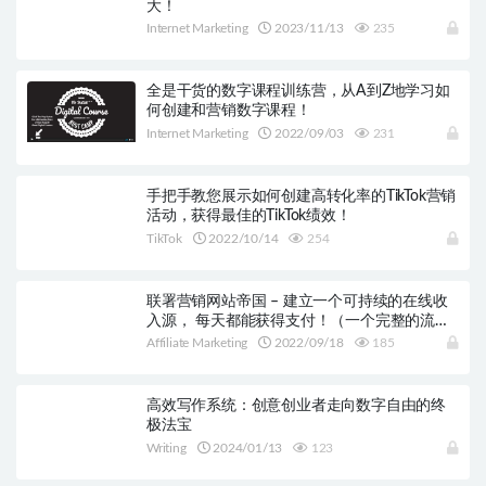
大！
Internet Marketing
2023/11/13
235
全是干货的数字课程训练营，从A到Z地学习如
何创建和营销数字课程！
Internet Marketing
2022/09/03
231
手把手教您展示如何创建高转化率的TikTok营销
活动，获得最佳的TikTok绩效！
TikTok
2022/10/14
254
联署营销网站帝国 – 建立一个可持续的在线收
入源， 每天都能获得支付！（一个完整的流量
和流量货币化系统）
Affiliate Marketing
2022/09/18
185
高效写作系统：创意创业者走向数字自由的终
极法宝
Writing
2024/01/13
123