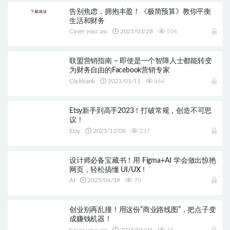
告别焦虑，拥抱丰盈！《极简预算》教你平衡
生活和财务
Cover your ass
2025/03/28
106
联盟营销指南 – 即使是一个智障人士都能转变
为财务自由的Facebook营销专家
Clickbank
2023/01/11
466
Etsy新手到高手2023！打破常规，创造不可思
议！
Etsy
2023/12/08
237
设计师必备宝藏书！用 Figma+AI 学会做出惊艳
网页，轻松搞懂 UI/UX！
AI
2025/06/19
70
创业别再乱撞！用这份“商业路线图”，把点子变
成赚钱机器！