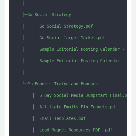
   │      

   ├─Go Social Strategy

   │      Go Social Strategy.pdf

   │      Go Social Target Market.pdf

   │      Sample Editorial Posting Calendar - MS -
   │      Sample Editorial Posting Calendar - MS -
   │      

   └─PinFunnels Traing and Bonuses

       │  5 Day Social Media Jumpstart Final.pdf

       │  Affiliate Emails Pin Funnels.pdf

       │  Email Templates.pdf

       │  Lead Magnet Resources PDF .pdf
