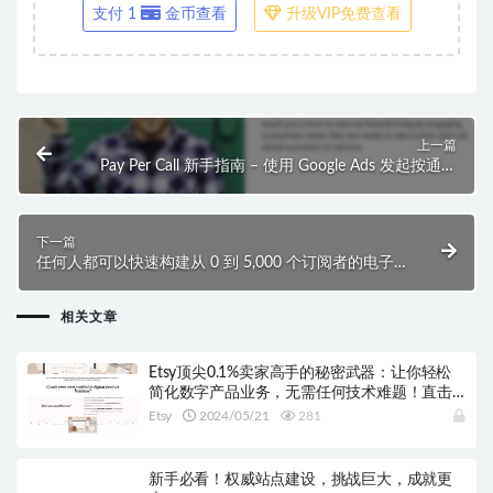
支付 1
金币查看
升级VIP免费查看
上一篇
Pay Per Call 新手指南 – 使用 Google Ads 发起按通话
付费的广告系列课程
下一篇
任何人都可以快速构建从 0 到 5,000 个订阅者的电子
邮件列表课程
相关文章
Etsy顶尖0.1%卖家高手的秘密武器：让你轻松
简化数字产品业务，无需任何技术难题！直击
15K月收入，为你揭示 Etsy 的成功之路！
Etsy
2024/05/21
281
新手必看！权威站点建设，挑战巨大，成就更