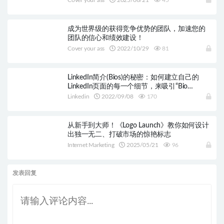
Cover your ass
2025/06/21
45
成为世界级的获得竞争优势的团队，加速您的
团队的信心和绩效建设！
Cover your ass
2022/10/29
81
LinkedIn简介(Bios)的秘密：如何建立自己的
LinkedIn页面的每一个细节，来吸引“Bio
Builder”客户！
Linkedin
2022/09/08
170
从新手到大师！《Logo Launch》教你如何设计
出独一无二、打破市场的惊艳标志
Internet Marketing
2025/05/21
96
发表回复