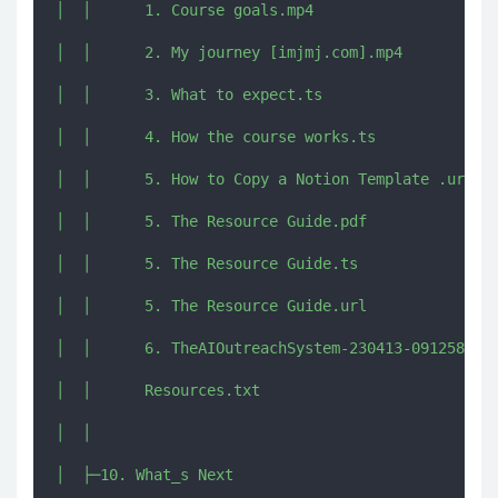
│  │      1. Course goals.mp4

│  │      2. My journey [imjmj.com].mp4

│  │      3. What to expect.ts

│  │      4. How the course works.ts

│  │      5. How to Copy a Notion Template .url

│  │      5. The Resource Guide.pdf

│  │      5. The Resource Guide.ts

│  │      5. The Resource Guide.url

│  │      6. TheAIOutreachSystem-230413-091258.pdf
│  │      Resources.txt

│  │      

│  ├─10. What_s Next
