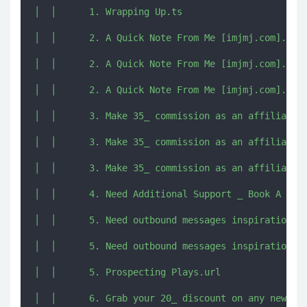
│  │      1. Wrapping Up.ts

│  │      2. A Quick Note From Me [imjmj.com].pdf

│  │      2. A Quick Note From Me [imjmj.com].ts

│  │      2. A Quick Note From Me [imjmj.com].url

│  │      3. Make 35_ commission as an affiliate.p
│  │      3. Make 35_ commission as an affiliate.t
│  │      3. Make 35_ commission as an affiliate.u
│  │      4. Need Additional Support _ Book A 1_1 
│  │      5. Need outbound messages inspiration _ 
│  │      5. Need outbound messages inspiration _ 
│  │      5. Prospecting Plays.url

│  │      6. Grab your 20_ discount on any new onl