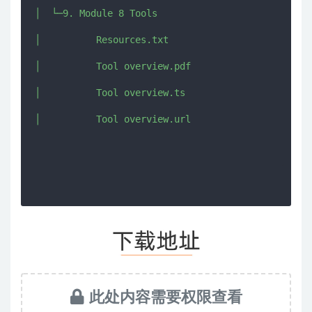
│  └─9. Module 8 Tools

│          Resources.txt

│          Tool overview.pdf

│          Tool overview.ts

│          Tool overview.url

此处内容需要权限查看