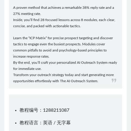
A proven method that achieves a remarkable 38% reply rate and a
27% meeting rate.
Inside, you’ll find 28 focused lessons across 8 modules, each clear,
concise, and packed with actionable tactics.
Learn the “ICP Matrix” for precise prospect targeting and discover
tactics to engage even the busiest prospects. Modules cover
common pitfalls to avoid and psychology-based principles to
increase response rates.
By the end, you’ll craft your personalized AI Outreach System ready
for immediate use.
Transform your outreach strategy today and start generating more
opportunities effortlessly with The AI Outreach System.
教程编号：1288211087
教程语言：英语 / 无字幕