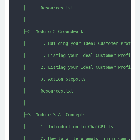
│  │      Resources.txt

│  │      

│  ├─2. Module 2 Groundwork

│  │      1. Building your Ideal Customer Profile.
│  │      1. Listing your Ideal Customer Profile_s
│  │      2. Listing your Ideal Customer Profile_s
│  │      3. Action Steps.ts

│  │      Resources.txt

│  │      

│  ├─3. Module 3 AI Concepts

│  │      1. Introduction to ChatGPT.ts

│  │      2. How to write prompts [imjmj.com].ts
