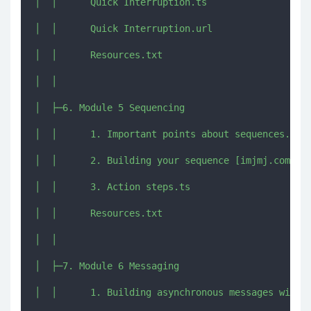
│  │      Quick Interruption.ts

│  │      Quick Interruption.url

│  │      Resources.txt

│  │      

│  ├─6. Module 5 Sequencing

│  │      1. Important points about sequences.ts

│  │      2. Building your sequence [imjmj.com].ts
│  │      3. Action steps.ts

│  │      Resources.txt

│  │      

│  ├─7. Module 6 Messaging

│  │      1. Building asynchronous messages with A