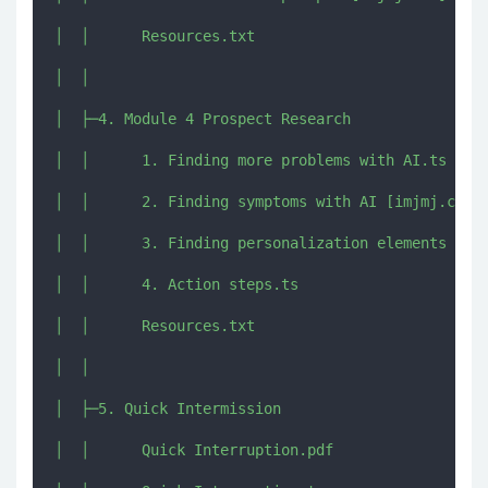
│  │      Resources.txt

│  │      

│  ├─4. Module 4 Prospect Research

│  │      1. Finding more problems with AI.ts

│  │      2. Finding symptoms with AI [imjmj.com].
│  │      3. Finding personalization elements with
│  │      4. Action steps.ts

│  │      Resources.txt

│  │      

│  ├─5. Quick Intermission

│  │      Quick Interruption.pdf
