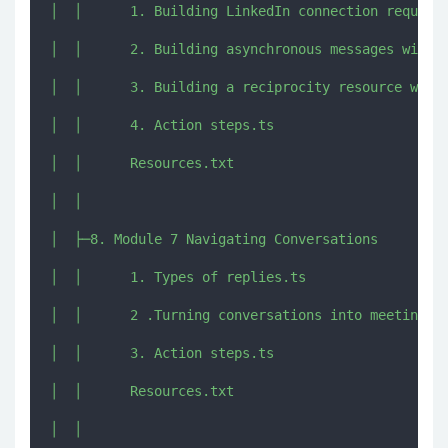
│  │      1. Building LinkedIn connection requests
│  │      2. Building asynchronous messages with A
│  │      3. Building a reciprocity resource with 
│  │      4. Action steps.ts

│  │      Resources.txt

│  │      

│  ├─8. Module 7 Navigating Conversations

│  │      1. Types of replies.ts

│  │      2 .Turning conversations into meetings [
│  │      3. Action steps.ts

│  │      Resources.txt

│  │      
