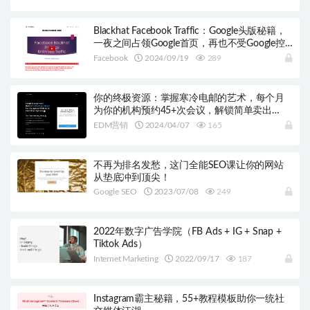
Blackhat Facebook Traffic：Google头版秘籍，
一夜之间占领Google首页，再也不受Google控
制！
Facebook
2024/09/19
289
你的终极资源：掌握寒冷电邮的艺术，每个月
为你的机构预约45+次会议，解锁简单卖出
8000+美元的秘密
EDM营销
2024/04/07
165
不再为排名发愁，这门全能SEO课让你的网站
从垫底冲到顶尖！
Google SEO
2023/07/08
249
2022年数字广告学院（FB Ads + IG + Snap +
Tiktok Ads）
Internet Marketing
2022/09/17
187
Instagram霸主秘籍，55+教程模板助你一统社