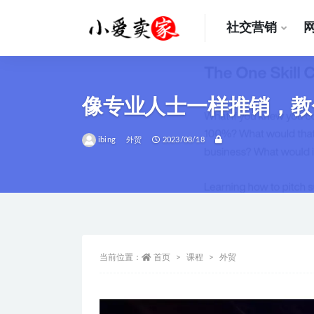
社交营销
全部
像专业人士一样推销，教
ibing
外贸
2023/08/18
当前位置：
首页
课程
外贸