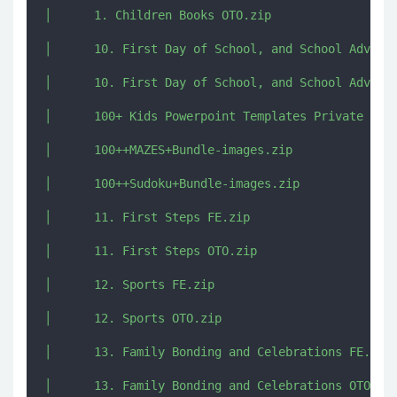
│      1. Children Books OTO.zip

│      10. First Day of School, and School Adventu
│      10. First Day of School, and School Adventu
│      100+ Kids Powerpoint Templates Private Labe
│      100++MAZES+Bundle-images.zip

│      100++Sudoku+Bundle-images.zip

│      11. First Steps FE.zip

│      11. First Steps OTO.zip

│      12. Sports FE.zip

│      12. Sports OTO.zip

│      13. Family Bonding and Celebrations FE.zip

│      13. Family Bonding and Celebrations OTO.zip