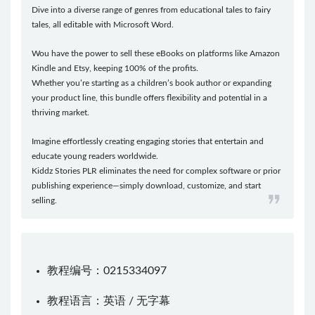
Dive into a diverse range of genres from educational tales to fairy
tales, all editable with Microsoft Word.
Wou have the power to sell these eBooks on platforms like Amazon
Kindle and Etsy, keeping 100% of the profits.
Whether you’re starting as a children’s book author or expanding
your product line, this bundle offers flexibility and potential in a
thriving market.
Imagine effortlessly creating engaging stories that entertain and
educate young readers worldwide.
Kiddz Stories PLR eliminates the need for complex software or prior
publishing experience—simply download, customize, and start
selling.
教程编号：0215334097
教程语言：英语 / 无字幕