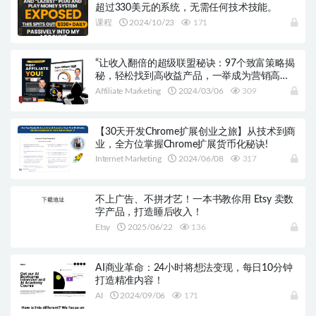
超过330美元的系统，无需任何技术技能。
课程
2024/10/23
171
“让收入翻倍的超级联盟秘诀：97个致富策略揭
秘，轻松找到高收益产品，一举成为营销高
手！
Affiliate Marketing
2024/03/06
309
【30天开发Chrome扩展创业之旅】从技术到商
业，全方位掌握Chrome扩展货币化秘诀!
Internet Marketing
2024/06/08
317
不上广告、不拼才艺！一本书教你用 Etsy 卖数
字产品，打造睡后收入！
Etsy
2025/06/22
136
AI商业革命：24小时将想法变现，每日10分钟
打造精准内容！
AI
2024/09/06
171