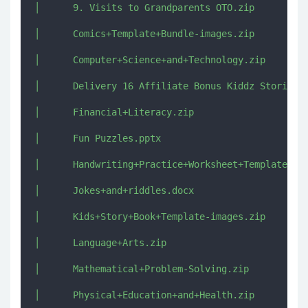
│      9. Visits to Grandparents OTO.zip

│      Comics+Template+Bundle-images.zip

│      Computer+Science+and+Technology.zip

│      Delivery 16 Affiliate Bonus Kiddz Stories P
│      Financial+Literacy.zip

│      Fun Puzzles.pptx

│      Handwriting+Practice+Worksheet+Template-ima
│      Jokes+and+riddles.docx

│      Kids+Story+Book+Template-images.zip

│      Language+Arts.zip

│      Mathematical+Problem-Solving.zip

│      Physical+Education+and+Health.zip
