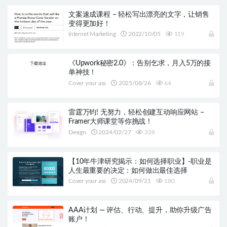
文案速成课程 – 轻松写出漂亮的文字，让销售
变得更加好！
Internet Marketing
2022/10/05
119
《Upwork秘密2.0》：告别乞求，月入5万的接
单神技！
Cover your ass
2025/08/26
64
雷霆万钧! 无努力，轻松创建互动响应网站 –
Framer大师课堂等你挑战！
Design
2024/02/27
328
【10年牛津研究揭示：如何选择职业】-职业是
人生最重要的决定：如何做出最佳选择
Cover your ass
2024/09/21
180
AAA计划 — 评估、行动、提升，助你升级广告
账户！