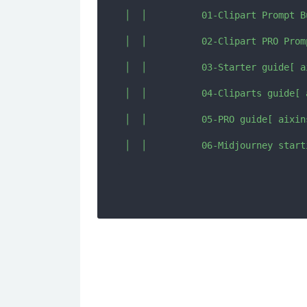
│  │          01-Clipart Prompt B
│  │          02-Clipart PRO Prom
│  │          03-Starter guide[ a
│  │          04-Cliparts guide[ 
│  │          05-PRO guide[ aixin