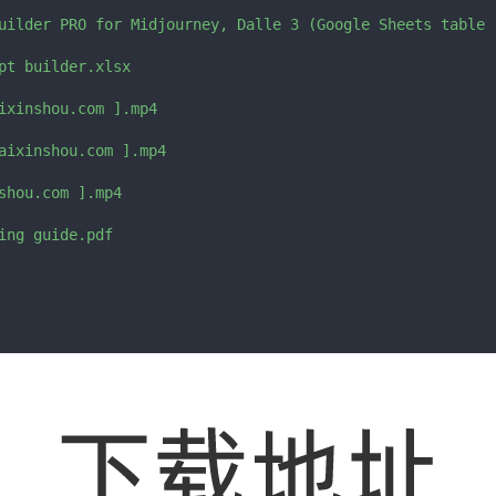
uilder PRO for Midjourney, Dalle 3 (Google Sheets table )
pt builder.xlsx

ixinshou.com ].mp4

aixinshou.com ].mp4

shou.com ].mp4
