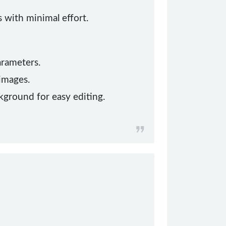
 with minimal effort.
arameters.
 images.
kground for easy editing.