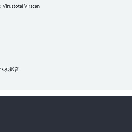
杀
Virustotal
Virscan
/
QQ影音