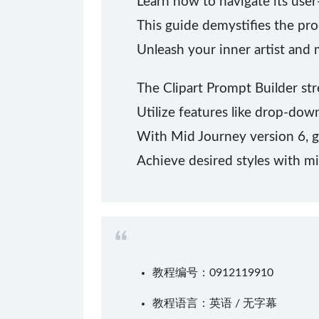
Learn how to navigate its user
This guide demystifies the pro
Unleash your inner artist and 
The Clipart Prompt Builder str
Utilize features like drop-down 
With Mid Journey version 6, ge
Achieve desired styles with m
教程编号：0912119910
教程语言：英语 / 无字幕