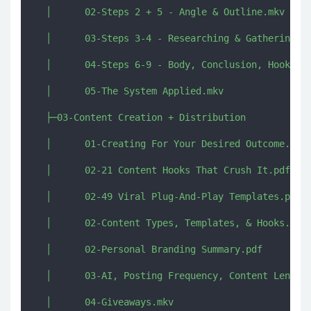
  │      02-Steps 2 + 5 - Angle & Outline.mkv

  │      03-Steps 3-4 - Researching & Gathering As
  │      04-Steps 6-9 - Body, Conclusion, Hook, & 
  │      05-The System Applied.mkv

  ├─03-Content Creation + Distribution

  │      01-Creating For Your Desired Outcome.mkv

  │      02-21 Content Hooks That Crush It.pdf

  │      02-49 Viral Plug-And-Play Templates.pdf

  │      02-Content Types, Templates, & Hooks.mkv

  │      02-Personal Branding Summary.pdf

  │      03-AI, Posting Frequency, Content Length,
  │      04-Giveaways.mkv
