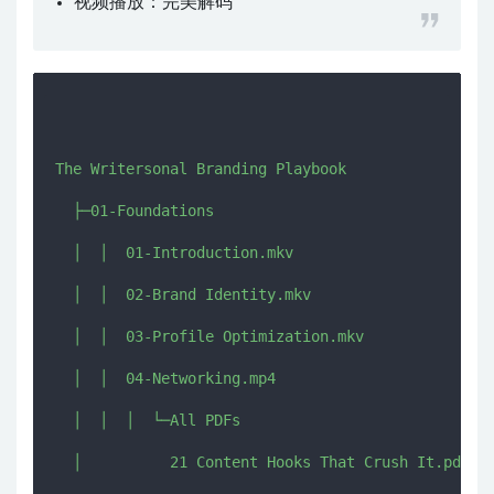
视频播放：
完美解码
The Writersonal Branding Playbook

  ├─01-Foundations

  │  │  01-Introduction.mkv

  │  │  02-Brand Identity.mkv

  │  │  03-Profile Optimization.mkv

  │  │  04-Networking.mp4

  │  │  │  └─All PDFs

  │          21 Content Hooks That Crush It.pdf
