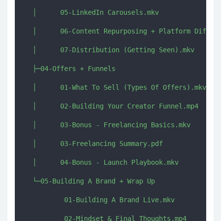
  │      05-LinkedIn Carousels.mkv

  │      06-Content Repurposing + Platform Differe
  │      07-Distribution (Getting Seen).mkv

  ├─04-Offers + Funnels

  │      01-What To Sell (Types Of Offers).mkv

  │      02-Building Your Creator Funnel.mp4

  │      03-Bonus - Freelancing Basics.mkv

  │      03-Freelancing Summary.pdf

  │      04-Bonus - Launch Playbook.mkv

  └─05-Building A Brand + Wrap Up

          01-Building A Brand Live.mkv

          02-Mindset & Final Thoughts.mp4
