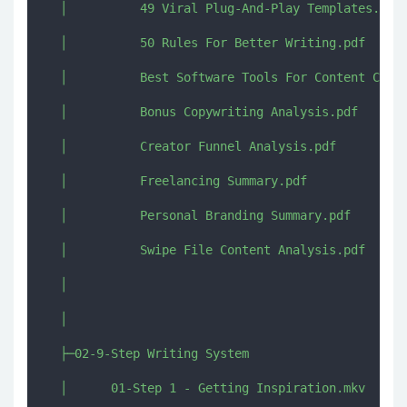
  │          49 Viral Plug-And-Play Templates.pdf

  │          50 Rules For Better Writing.pdf

  │          Best Software Tools For Content Creat
  │          Bonus Copywriting Analysis.pdf

  │          Creator Funnel Analysis.pdf

  │          Freelancing Summary.pdf

  │          Personal Branding Summary.pdf

  │          Swipe File Content Analysis.pdf

  │          

  │          

  ├─02-9-Step Writing System

  │      01-Step 1 - Getting Inspiration.mkv
