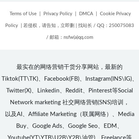
Terms of Use
|
Privacy Policy
|
DMCA
|
Cookie Privacy
Policy
|
若侵权，请告知，立即删
|
找站长 / QQ：250075083
/ 邮箱：nsfw(a)qq.com
最实在的网络营销干货分享网站，最新的
Tiktok(TT\TK)、Facebook(FB)、Instagram(INS\IG)、
Twitter(X)、Linkedin、Reddit、Pinterest等Social
Network marketing 社交网络营销(SNS)培训，
以及AI、Affiliate Marketing（联属网络）、Media
Buy、Google Ads、Google Seo、EDM、
Youtube(YT\YTB\U2B\Y2B\油管)、Freelance等