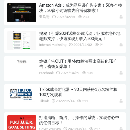
Amazon Ads：成为亚马逊广告专家！50多个模
块，20多小时深度内容等你探索！
亚马逊
2025/02/15
230
揭秘！引爆2024返校金钱活动：征服本地外地
老师支持，快速实现月收入500美元！
Internet Marketing
2024/11/02
94
烧钱广告OUT！用Meta算法写出高转化FB广
告，省钱又爆单！
Facebook
2025/10/29
104
TikTok成长孵化器 – 90天内获得1万名粉丝和
100万次观看
TikTok
2022/12/14
211
打造清晰、简洁、可操作的系统，实现你心中
的任何目标！
Cover your ass
2023/08/14
217