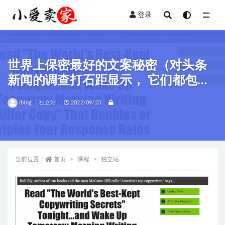
登录
全部
世界上保密最好的文案秘密（对头条
新闻的调查打石距显示， 它们都包含
这个强大的词！）
ibing
独立站
2022/09/23
当前位置：
首页
课程
独立站