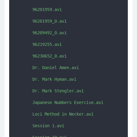
       96201959.avi

       96201959_0.avi

       96209492_0.avi

       96219255.avi

       96230652_0.avi

       Dr. Daniel Amen.avi

       Dr. Mark Hyman.avi

       Dr. Mark Stengler.avi

       Japanese Numbers Exercise.avi

       Loci Method in Necker.avi

       Session 1.avi
