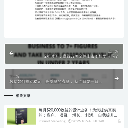
上一篇
2年时间，赚百万美金并上市！想学习吗？
下一篇
教您如何推动稳定、高质量的流量， 从而日复一日地
可靠地产生销售赚钱
相关文章
每月$20,000收益的设计业务！为您提供真实
的：客户、 项目、 增长、 利润、 自我提升和
成功
Internet Marketing
2022/10/24
148