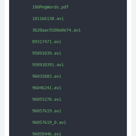
       100PegWords.pdf

       101166138.avi

       3b20aac9100a0e74.avi

       89317471.avi

       95891039.avi

       958910391.avi

       96032683.avi

       96046241.avi

       96055270.avi

       96057619.avi

       96057619_0.avi

       96058446.avi
