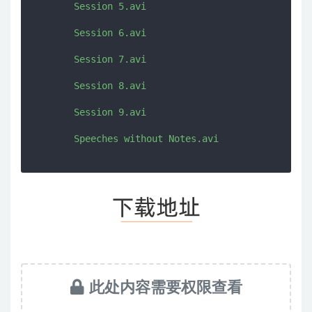
       Session 5.avi

       Session 6.avi

       Session 7.avi

       Session 8.avi

       Session 9.avi

此处内容需要权限查看