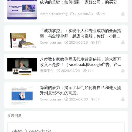
成功的关键：如何找到一家好公司，购买它！
Internet Marketing
2024/08/24
89
「成功掌控」：实现个人和专业成功的全面指
南，与全球导师一起迈向巅峰，你好，小目
标！
Cover your ass
2024/05/18
174
八位数专家教你网店代发致富秘籍，追求百万
收入不是梦！（Facebook和Google广告、产品
研究、着陆页设计）
电商平台
2025/02/25
194
隐藏的潜力：揭示了我们如何将自己和他人提
升到意想不到的高度。
Cover your ass
2025/07/03
57
发表回复