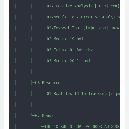
│      │      01-Creative Analysis【imjmj.com】.mkv
│      │      01-Module 18 - Creative Analysis 1 .
│      │      02-Inspect Tool【imjmj.com】.mkv

│      │      02-Module 19.pdf

│      │      03-Future Of Ads.mkv

│      │      03-Module 20 1 .pdf

│      │      

│      ├─06-Resources

│      │      01-Beat Ios 14-15 Tracking【imjmj.co
│      │      

│      └─07-Bonus

│          └─THE 10 RULES FOR FACEBOOK AD SUCCESS
