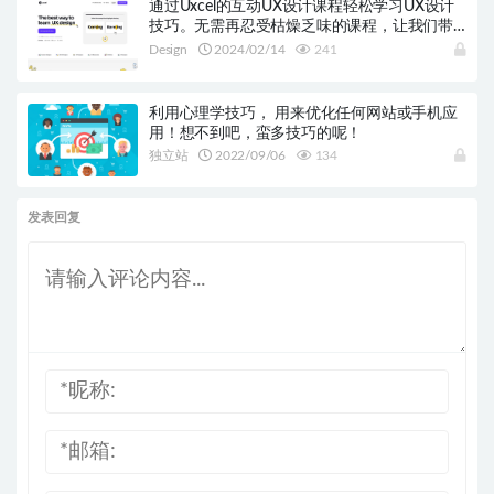
通过Uxcel的互动UX设计课程轻松学习UX设计
技巧。无需再忍受枯燥乏味的课程，让我们带
你进入互动课程的新时代，打开期待已久的职
Design
2024/02/14
241
业机会大门！
利用心理学技巧， 用来优化任何网站或手机应
用！想不到吧，蛮多技巧的呢！
独立站
2022/09/06
134
发表回复