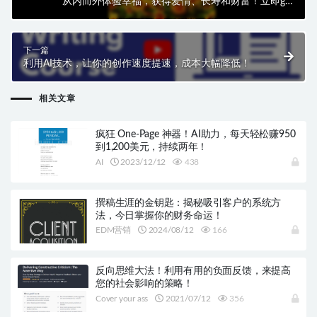
从内而外体验幸福，获得爱情、长寿和财富！立即get
“无缘无故快乐”秘籍！
下一篇
利用AI技术，让你的创作速度提速，成本大幅降低！
相关文章
疯狂 One-Page 神器！AI助力，每天轻松赚950
到1,200美元，持续两年！
AI
2023/12/12
438
撰稿生涯的金钥匙：揭秘吸引客户的系统方
法，今日掌握你的财务命运！
EDM营销
2024/08/12
166
反向思维大法！利用有用的负面反馈，来提高
您的社会影响的策略！
Cover your ass
2021/07/12
356