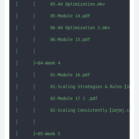
│      │      05-Ad Optimization.mkv

│      │      05-Module 14.pdf

│      │      06-Ad Optimization 2.mkv

│      │      06-Module 15.pdf

│      │      

│      ├─04-Week 4

│      │      01-Module 16.pdf

│      │      01-Scaling Strategies & Rules【imjmj
│      │      02-Module 17 1 .pdf

│      │      02-Scaling Consistently【imjmj.com】.
│      │      

│      ├─05-Week 5
