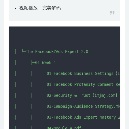
视频播放：
完美解码
│  └─The Facebook?Ads Expert 2.0

│      ├─01-Week 1

│      │      01-Facebook Business Settings【imjmj
│      │      01-Facebook Profanity Comment Keywor
│      │      02-Security & Trust【imjmj.com】.mkv

│      │      03-Campaign-Audience Strategy.mkv

│      │      03-Facebook Ads Expert Mastery 2.0 M
│      │      04-Module 4.pdf
