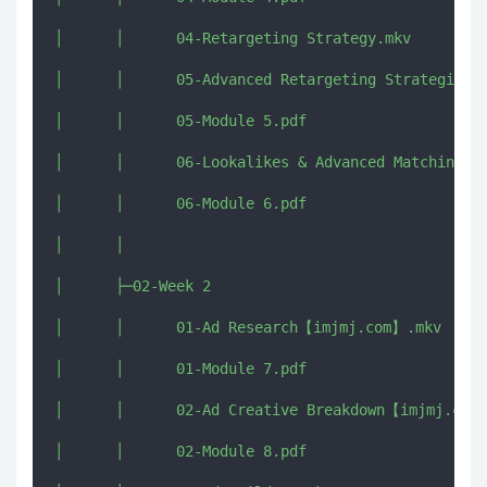
│      │      04-Retargeting Strategy.mkv

│      │      05-Advanced Retargeting Strategies.m
│      │      05-Module 5.pdf

│      │      06-Lookalikes & Advanced Matching.mk
│      │      06-Module 6.pdf

│      │      

│      ├─02-Week 2

│      │      01-Ad Research【imjmj.com】.mkv

│      │      01-Module 7.pdf

│      │      02-Ad Creative Breakdown【imjmj.com】
│      │      02-Module 8.pdf
