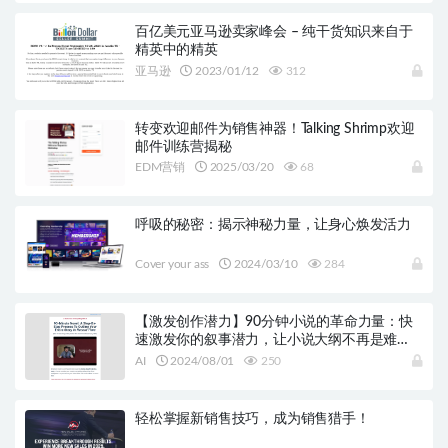
百亿美元亚马逊卖家峰会 – 纯干货知识来自于
精英中的精英
亚马逊
2023/01/12
312
转变欢迎邮件为销售神器！Talking Shrimp欢迎
邮件训练营揭秘
EDM营销
2025/03/20
68
呼吸的秘密：揭示神秘力量，让身心焕发活力
Cover your ass
2024/03/10
284
【激发创作潜力】90分钟小说的革命力量：快
速激发你的叙事潜力，让小说大纲不再是难
题！
AI
2024/08/01
250
轻松掌握新销售技巧，成为销售猎手！