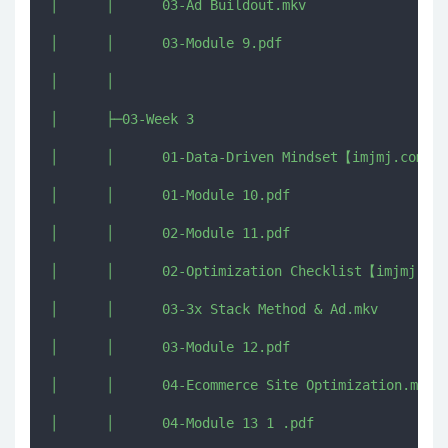
│      │      03-Ad Buildout.mkv

│      │      03-Module 9.pdf

│      │      

│      ├─03-Week 3

│      │      01-Data-Driven Mindset【imjmj.com】.m
│      │      01-Module 10.pdf

│      │      02-Module 11.pdf

│      │      02-Optimization Checklist【imjmj.com
│      │      03-3x Stack Method & Ad.mkv

│      │      03-Module 12.pdf

│      │      04-Ecommerce Site Optimization.mkv

│      │      04-Module 13 1 .pdf
