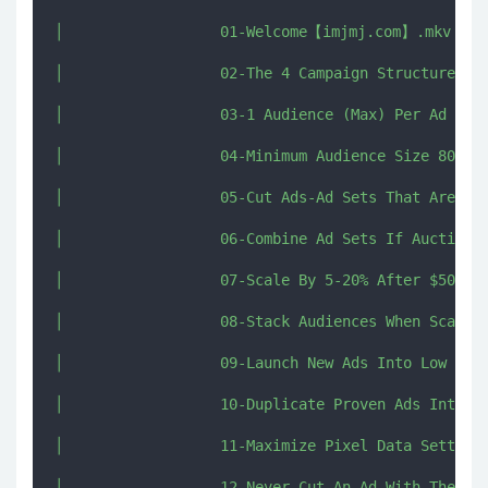
│                  01-Welcome【imjmj.com】.mkv

│                  02-The 4 Campaign Structure【im
│                  03-1 Audience (Max) Per Ad Set 
│                  04-Minimum Audience Size 800k+.
│                  05-Cut Ads-Ad Sets That Are Abo
│                  06-Combine Ad Sets If Auction O
│                  07-Scale By 5-20% After $50-Dai
│                  08-Stack Audiences When Scaling
│                  09-Launch New Ads Into Low Perf
│                  10-Duplicate Proven Ads Into Pr
│                  11-Maximize Pixel Data Settings
│                  12-Never Cut An Ad With The Hig