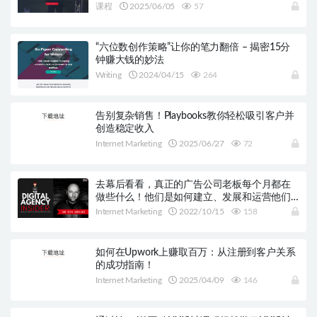
课程
2025/06/05
57
“六位数创作策略”让你的笔力翻倍 – 揭密15分
钟赚大钱的妙法
Writing
2024/04/15
264
告别复杂销售！Playbooks教你轻松吸引客户并
创造稳定收入
Internet Marketing
2025/06/27
72
去幕后看看，真正的广告公司老板每个月都在
做些什么！他们是如何建立、发展和运营他们
的数字营销公司的！
Internet Marketing
2022/10/15
158
如何在Upwork上赚取百万：从注册到客户关系
的成功指南！
Internet Marketing
2025/04/09
146