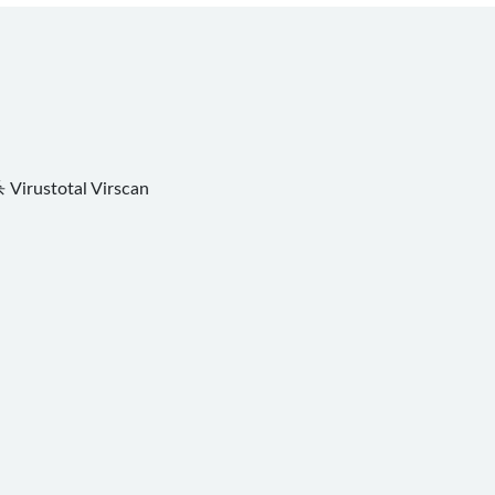
杀
Virustotal
Virscan