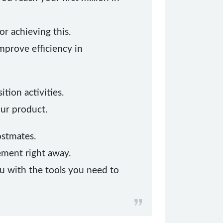
r achieving this.
mprove efficiency in
ition activities.
our product.
ostmates.
ement right away.
you with the tools you need to