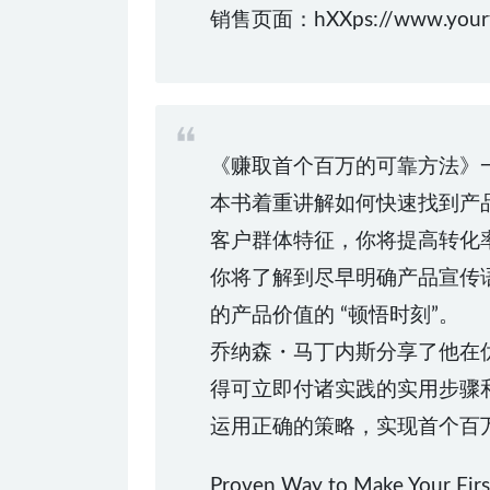
销售页面：hXXps://www.yourfir
《赚取首个百万的可靠方法》一
本书着重讲解如何快速找到产
客户群体特征，你将提高转化
你将了解到尽早明确产品宣传
的产品价值的 “顿悟时刻”。
乔纳森・马丁内斯分享了他在优步
得可立即付诸实践的实用步骤
运用正确的策略，实现首个百
Proven Way to Make Your First 