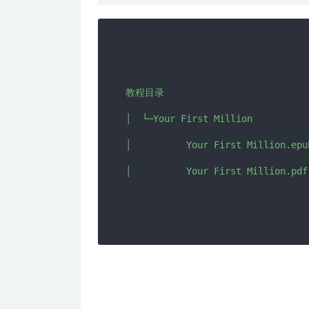
教程目录

│  └─Your First Million

│          Your First Million.epub