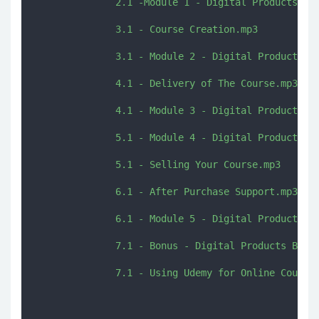
              2.1 -Module 1 - Digital Products Bus
              3.1 - Course Creation.mp3

              3.1 - Module 2 - Digital Products Bu
              4.1 - Delivery of The Course.mp3

              4.1 - Module 3 - Digital Products Bu
              5.1 - Module 4 - Digital Products Bu
              5.1 - Selling Your Course.mp3

              6.1 - After Purchase Support.mp3

              6.1 - Module 5 - Digital Products Bu
              7.1 - Bonus - Digital Products Busin
              7.1 - Using Udemy for Online Courses