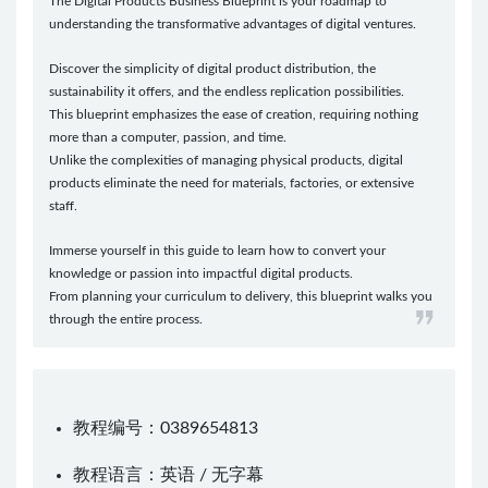
The Digital Products Business Blueprint is your roadmap to
understanding the transformative advantages of digital ventures.
Discover the simplicity of digital product distribution, the
sustainability it offers, and the endless replication possibilities.
This blueprint emphasizes the ease of creation, requiring nothing
more than a computer, passion, and time.
Unlike the complexities of managing physical products, digital
products eliminate the need for materials, factories, or extensive
staff.
Immerse yourself in this guide to learn how to convert your
knowledge or passion into impactful digital products.
From planning your curriculum to delivery, this blueprint walks you
through the entire process.
教程编号：0389654813
教程语言：英语 / 无字幕