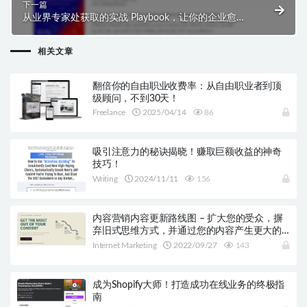
下一篇
从业界专家处获取的实战 Playbook，让你的企业愈战
愈勇，零信任，全方位提升”
相关文章
翻倍你的自由职业收费率：从自由职业者到顶
级顾问，不到30天！
Freelance
2025/04/14
86
吸引注意力的秘诀揭晓！赚取巨额收益的神奇
技巧！
Writing
2024/11/11
156
内容营销内容更新路线图 – 扩大您的受众，摒
弃旧式思维方式，并通过您的内容产生更大的
影响！
Internet Marketing
2022/09/27
143
成为Shopify大师！打造成功在线业务的终极指
南