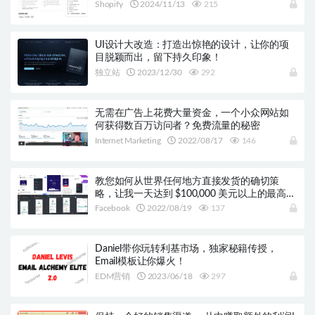
Shopify
2024/11/13
215
UI设计大改造：打造出惊艳的设计，让你的项
目脱颖而出，留下持久印象！
独立站
2023/12/30
292
无需在广告上花费大量资金，一个小众网站如
何获得数百万访问者？免费流量的秘密
Internet Marketing
2022/08/17
146
教您如何从世界任何地方直接发货的确切策
略，让我一天达到 $100,000 美元以上的最高级
的基础知识
Facebook
2022/08/19
137
Daniel带你玩转利基市场，独家秘籍传授，
Email模板让你爆火！
EDM营销
2023/06/18
297