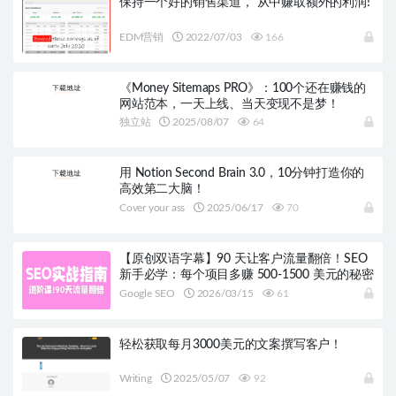
保持一个好的销售渠道， 从中赚取额外的利润!
EDM营销
2022/07/03
166
《Money Sitemaps PRO》：100个还在赚钱的
网站范本，一天上线、当天变现不是梦！
独立站
2025/08/07
64
用 Notion Second Brain 3.0，10分钟打造你的
高效第二大脑！
Cover your ass
2025/06/17
70
【原创双语字幕】90 天让客户流量翻倍！SEO
新手必学：每个项目多赚 500-1500 美元的秘密
Google SEO
2026/03/15
61
轻松获取每月3000美元的文案撰写客户！
Writing
2025/05/07
92