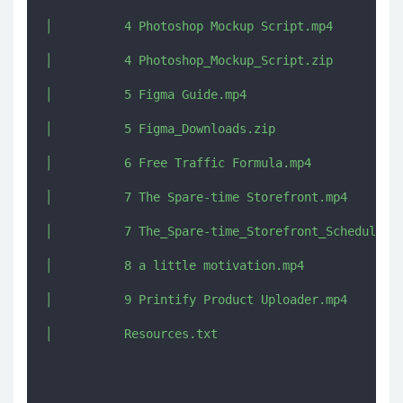
│          4 Photoshop Mockup Script.mp4

│          4 Photoshop_Mockup_Script.zip

│          5 Figma Guide.mp4

│          5 Figma_Downloads.zip

│          6 Free Traffic Formula.mp4

│          7 The Spare-time Storefront.mp4

│          7 The_Spare-time_Storefront_Schedule_Bu
│          8 a little motivation.mp4

│          9 Printify Product Uploader.mp4

│          Resources.txt
