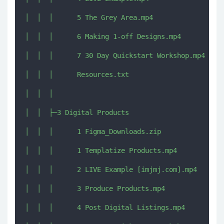
│  │  │      5 The Grey Area.mp4

│  │  │      6 Making 1-off Designs.mp4

│  │  │      7 30 Day Quickstart Workshop.mp4

│  │  │      Resources.txt

│  │  │      

│  │  ├─3 Digital Products

│  │  │      1 Figma_Downloads.zip

│  │  │      1 Templatize Products.mp4

│  │  │      2 LIVE Example [imjmj.com].mp4

│  │  │      3 Produce Products.mp4

│  │  │      4 Post Digital Listings.mp4
