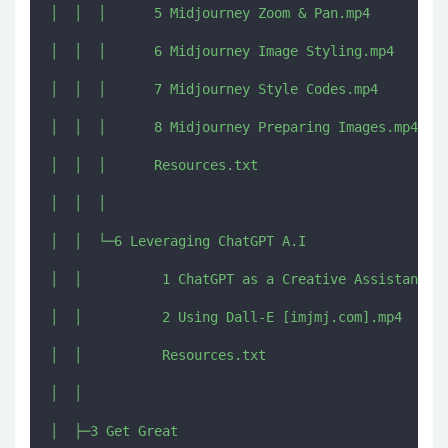
│  │  │      5 Midjourney Zoom & Pan.mp4

│  │  │      6 Midjourney Image Styling.mp4

│  │  │      7 Midjourney Style Codes.mp4

│  │  │      8 Midjourney Preparing Images.mp4

│  │  │      Resources.txt

│  │  │      

│  │  └─6 Leveraging ChatGPT A.I

│  │          1 ChatGPT as a Creative Assistant.mp
│  │          2 Using Dall-E [imjmj.com].mp4

│  │          Resources.txt

│  │          

│  ├─3 Get Great
