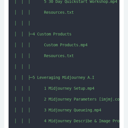
│  │  │      5 30 Day Quickstart Workshop.mp4

│  │  │      Resources.txt

│  │  │      

│  │  ├─4 Custom Products

│  │  │      Custom Products.mp4

│  │  │      Resources.txt

│  │  │      

│  │  ├─5 Leveraging Midjourney A.I

│  │  │      1 Midjourney Setup.mp4

│  │  │      2 Midjourney Parameters [imjmj.com].m
│  │  │      3 Midjourney Queueing.mp4

│  │  │      4 Midjourney Describe & Image Prompts