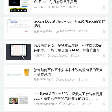
YouTube，每月赚取数千美元！
Youtube
2024/07/28
231
Google Docs训练营 – 亿万美元级的Google文档
课程
互联网营销(IM)
2023/07/22
239
跨境电商必备：测试实战策略，如何提高您的
转换率、平均订单价值（AOV）和客户生命周
期价值（CLV）
电商平台
2022/12/03
136
教你如何写作五十多本非小说类畅销书的重复
可操作系统
互联网营销(IM)
2023/05/07
173
Intelligent Affiliate SEO：探索人工智能在提升
SEO和联盟营销中的未经开发的力量。。。
Affiliate Marketing
2023/12/29
262