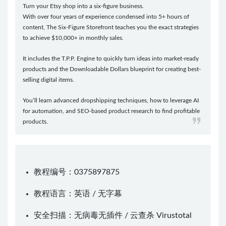
Turn your Etsy shop into a six-figure business.
With over four years of experience condensed into 5+ hours of
content, The Six-Figure Storefront teaches you the exact strategies
to achieve $10,000+ in monthly sales.
It includes the T.P.P. Engine to quickly turn ideas into market-ready
products and the Downloadable Dollars blueprint for creating best-
selling digital items.
You’ll learn advanced dropshipping techniques, how to leverage AI
for automation, and SEO-based product research to find profitable
products.
教程编号：0375897875
教程语言：英语 / 无字幕
安全扫描：无病毒无插件 / 云查杀
Virustotal