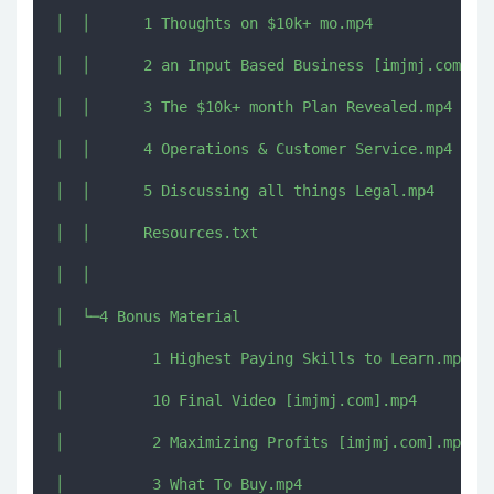
│  │      1 Thoughts on $10k+ mo.mp4

│  │      2 an Input Based Business [imjmj.com].mp
│  │      3 The $10k+ month Plan Revealed.mp4

│  │      4 Operations & Customer Service.mp4

│  │      5 Discussing all things Legal.mp4

│  │      Resources.txt

│  │      

│  └─4 Bonus Material

│          1 Highest Paying Skills to Learn.mp4

│          10 Final Video [imjmj.com].mp4

│          2 Maximizing Profits [imjmj.com].mp4

│          3 What To Buy.mp4
