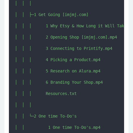
│  │  │  

│  │  ├─1 Get Going [imjmj.com]

│  │  │      1 Why Etsy & How Long it Will Take.mp
│  │  │      2 Opening Shop [imjmj.com].mp4

│  │  │      3 Connecting to Printify.mp4

│  │  │      4 Picking a Product.mp4

│  │  │      5 Research on Alura.mp4

│  │  │      6 Branding Your Shop.mp4

│  │  │      Resources.txt

│  │  │      

│  │  └─2 One time To-Do's

│  │          1 One time To-Do's.mp4
