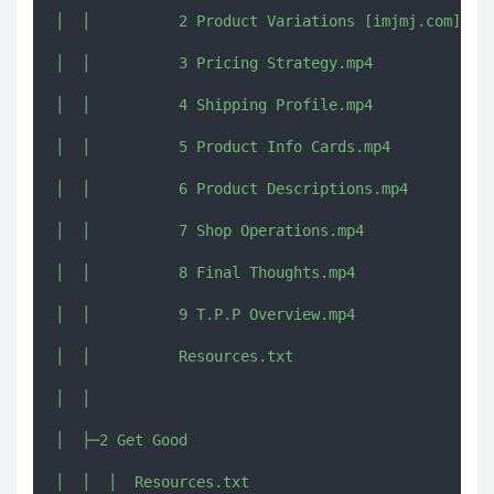
│  │          2 Product Variations [imjmj.com].mp4
│  │          3 Pricing Strategy.mp4

│  │          4 Shipping Profile.mp4

│  │          5 Product Info Cards.mp4

│  │          6 Product Descriptions.mp4

│  │          7 Shop Operations.mp4

│  │          8 Final Thoughts.mp4

│  │          9 T.P.P Overview.mp4

│  │          Resources.txt

│  │          

│  ├─2 Get Good

│  │  │  Resources.txt
