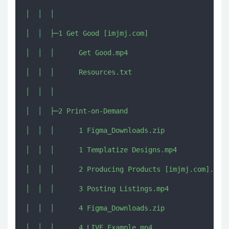
│  │  │  

│  │  ├─1 Get Good [imjmj.com]

│  │  │      Get Good.mp4

│  │  │      Resources.txt

│  │  │      

│  │  ├─2 Print-on-Demand

│  │  │      1 Figma_Downloads.zip

│  │  │      1 Templatize Designs.mp4

│  │  │      2 Producing Products [imjmj.com].mp4

│  │  │      3 Posting Listings.mp4

│  │  │      4 Figma_Downloads.zip

│  │  │      4 LIVE Example.mp4
