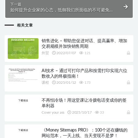
下一篇
如何提升企业家的心态，抵御我们所面临的不可避免的
负面影响和问题！
相关文章
销售进化 – 帮助您促进对话、提高赢率、增加
交易规模并加快销售周期
外贸
2022/07/07
121
AI技术 – 通过可打印产品和按需打印实现六位
数收入的终极指南！
课程
2025/01/12
173
不再怕冷场！用这堂课让冷拨电话变成你的签
单利器
Cover your ass
2025/10/17
33
《Money Sitemaps PRO》：100个还在赚钱的
网站范本，一天上线、当天变现不是梦！