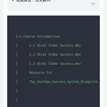
视频播放：
完美解码
  ├─1.Course Introduction

  │      1.1 Viral Video Success.mkv

  │      1.2 Viral Video Success.mkv

  │      1.3 Viral Video Success.mkv

  │      Resource.txt

  │      The_YouTube_Success_System_Blueprint.xlsx
  │      

  │      
