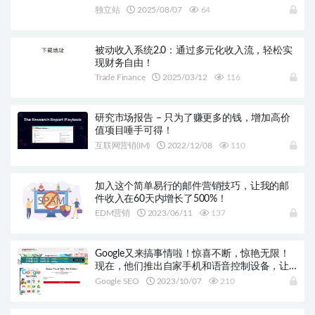
独立站
2025/08/07
64
被动收入系统2.0：通过多元化收入流，轻松实
现财务自由！
Trade Finance
2025/03/12
116
研究市场报告 – 只为了赚更多的钱，增加高价
值项目唾手可得！
互联网营销(IM)
2022/12/08
110
加入这个简单易行的邮件营销技巧，让我的邮
件收入在60天内增长了500%！
EDM营销
2023/06/11
137
Google又来搞事情啦！惊喜不断，惊艳无限！
现在，他们推出自家手机和语音控制设备，让
你的生活变得更加轻松！
Google SEO
2023/10/07
210