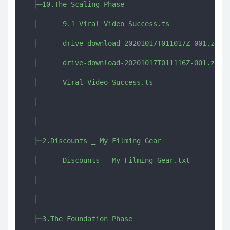
  ├─10.The Scaling Phase

  │      9.1 Viral Video Success.ts

  │      drive-download-20201017T011017Z-001.zip

  │      drive-download-20201017T011116Z-001.zip

  │      Viral Video Success.ts

  │      

  │      

  ├─2.Discounts _ My Filming Gear

  │      Discounts _ My Filming Gear.txt

  │      

  │      

  ├─3.The Foundation Phase
