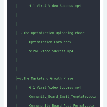
  │      4.1 Viral Video Success.mp4

  │      

  │      

  ├─6.The Optimization Uploading Phase

  │      Optimization_Form.docx

  │      Viral Video Success.mp4

  │      

  │      

  ├─7.The Marketing Growth Phase

  │      6.1 Viral Video Success.mp4

  │      Community_Board_Email_Template.docx

  │      Commununity_Board_Post_Format.docx
