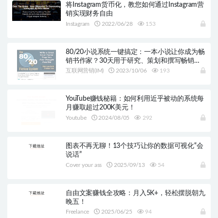
将Instagram货币化，教您如何通过Instagram营
销实现财务自由
Instagram
2022/06/28
153
80/20小说系统一键搞定：一本小说让你成为畅
销书作家？30天用于研究、策划和撰写畅销小
说
互联网营销(IM)
2023/10/06
193
YouTube赚钱秘籍：如何利用近乎被动的系统每
月赚取超过200K美元！
Youtube
2024/08/05
292
图表不再无聊！13个技巧让你的数据可视化“会
说话”
Cover your ass
2025/09/13
54
自由文案赚钱全攻略：月入5K+，轻松摆脱朝九
晚五！
Freelance
2025/06/25
94