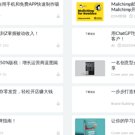
用手机和免费APP快速制作吸
Mailch
Mailchim
7
EDM营销
2
到Z掌握被动收入！
用Chat
客户！
120
AI
2025/0
-50%版税：增长运营商蓝图揭
一名创意型
享
53
Cover your ass
库存零发货，轻松开店赚大钱
一步步打造
Brand Building
牌指南！
让你的学习
18
Cover your ass