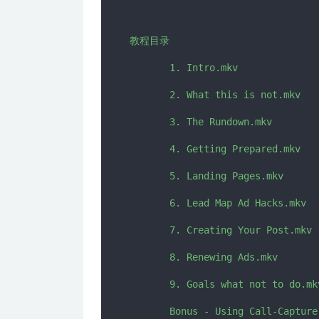
教程目录

       1. Intro.mkv

       2. What this is not.mkv

       3. The Rundown.mkv

       4. Getting Prepared.mkv

       5. Landing Pages.mkv

       6. Lead Map Ad Hacks.mkv

       7. Creating Your Post.mkv

       8. Renewing Ads.mkv

       9. Goals what not to do.mkv
       Bonus - Using Call-Capture