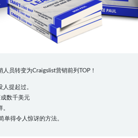
转变为Craigslist营销前列TOP！
，但没人提起过。
元变成数千美元
样。
的简单得令人惊讶的方法。