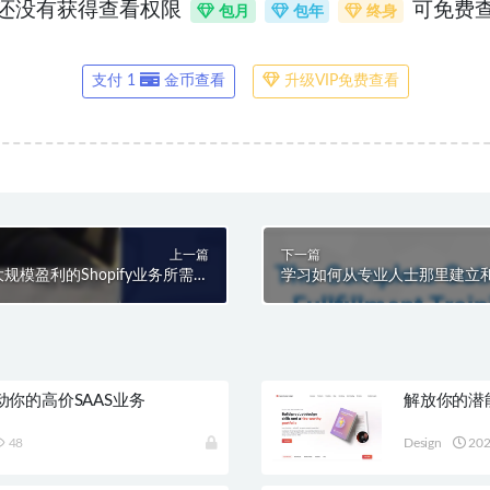
还没有获得查看权限
可免费
包月
包年
终身
支付 1
金币查看
升级VIP免费查看
上一篇
下一篇
模盈利的Shopify业务所需的
学习如何从专业人士那里建立
每一个步骤
启动你的高价SAAS业务
解放你的潜
48
Design
202