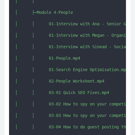
│      │      

│      ├─Module 4-People

│      │      01-Interview with Ana - Senior Googl
│      │      01-Interview with Megan - Organic So
│      │      01-Interview with Sinead - Social Ad
│      │      01-People.mp4

│      │      01-Search Engine Optimisation.mp4

│      │      02-People Worksheet.mp4

│      │      03-01 Quick SEO Fixes.mp4

│      │      03-02 How to spy on your competitors
│      │      03-03 How to spy on your competitors
│      │      03-04 How to do guest posting that a