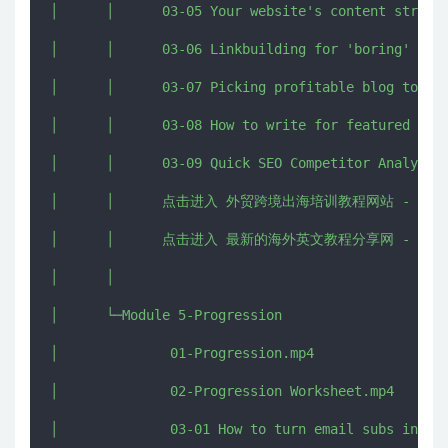
│      │      03-05 Your website's content strateg
│      │      03-06 Linkbuilding for 'boring' busi
│      │      03-07 Picking profitable blog topics
│      │      03-08 How to write for featured snip
│      │      03-09 Quick SEO Competitor Analysis 
│      │      点击进入 外贸跨境出海培训教程网站 - CHUHAI5
│      │      点击进入 最新的海外英文教程分享网 - IMJMJ.
│      │      

│      └─Module 5-Progression

│              01-Progression.mp4

│              02-Progression Worksheet.mp4

│              03-01 How to turn email subs into c