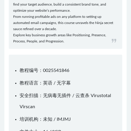
find your target audience, build a consistent brand tone, and
optimize your website’s performance.
From running profitable ads on any platform to setting up
automated email campaigns, this course unravels the Ninja secret
sauce refined over a decade.
Explore key business growth areas like Positioning, Presence,
Process, People, and Progression.
教程编号：0025541846
教程语言：英语 / 无字幕
安全扫描：无病毒无插件 / 云查杀
Virustotal
Virscan
培训机构：未知 /
IMJMJ