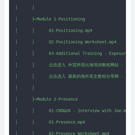
│      │  

│      ├─Module 1-Positioning

│      │      01-Positioning.mp4

│      │      02-Positioning Worksheet.mp4

│      │      03-Additional Training - Exposure Ni
│      │      点击进入 外贸跨境出海培训教程网站 - CHUHAI5
│      │      点击进入 最新的海外英文教程分享网 - IMJMJ.
│      │      

│      ├─Module 2-Presence

│      │      01-CRO&UX - Interview with Joe.mp4

│      │      01-Presence.mp4

│      │      02-Presence Worksheet.mp4
