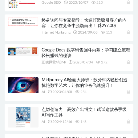
你的生活变得更加轻松！
Google SEO
2023/10/07
210
终身访问与专家指导：快速打造吸引客户的内
容，让你在竞争中脱颖而出！ ($297.00)
Internet Marketing
2024/09/08
113
Google Docs 数字销售漏斗内幕：学习建立流程
轻松赚钱的秘诀
互联网营销(IM)
2023/07/04
272
Midjourney AI绘画大师班：数分钟内轻松创造
惊艳数字艺术，让你的业务飞速提升！
AI
2023/04/08
254
点燃创造力，高效产出博文！试试这款杀手级
AI写作工具！
AI
2024/12/16
148