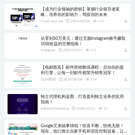
【成为行业领袖的密钥】掌握行业领导者策
略，培养你的影响力，驾驭你的未来
Cover your ass
2024/09/28
143
从零到50万美元：通过无脸Instagram账号赚取
10倍收益的完整指南！
Instagram
2025/03/13
142
【电邮致富】邮件营销教练课程：启动你的盈
利引擎，让每一封邮件都荣升销售冠军！
EDM营销
2024/08/08
174
独立代理机构蓝图：打造盈利独立业务的实用
指南！
Internet Marketing
2024/10/21
63
Google又来搞事情啦！惊喜不断，惊艳无限！
现在，他们推出自家手机和语音控制设备，让