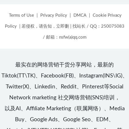
Terms of Use
|
Privacy Policy
|
DMCA
|
Cookie Privacy
Policy
|
若侵权，请告知，立即删
|
找站长 / QQ：250075083
/ 邮箱：nsfw(a)qq.com
最实在的网络营销干货分享网站，最新的
Tiktok(TT\TK)、Facebook(FB)、Instagram(INS\IG)、
Twitter(X)、Linkedin、Reddit、Pinterest等Social
Network marketing 社交网络营销(SNS)培训，
以及AI、Affiliate Marketing（联属网络）、Media
Buy、Google Ads、Google Seo、EDM、