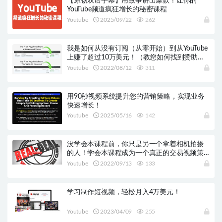
【原创双语字幕】用故事讲出爆款！让你的
YouTube频道疯狂增长的秘密课程
Youtube
2025/09/22
262
我是如何从没有订阅（从零开始）到从YouTube
上赚了超过10万美元！（教您如何找到赞助商
和协商赞助视频的技巧）
Youtube
2022/08/12
311
用90秒视频系统提升您的营销策略，实现业务
快速增长！
Youtube
2025/05/16
142
没学会本课程前，你只是另一个拿着相机拍摄
的人！学会本课程成为一个真正的交易视频策
略师！
Youtube
2022/09/13
133
学习制作短视频，轻松月入4万美元！
Youtube
2023/04/09
255