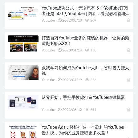
YouTube成功公式：无论您有 5 个YouTube订阅
者还是 500 万YouTube订阅者，看完教程都能受
益蛮多
Youtube
2022/08/18
209
打造百万YouTube业务的赚钱的机器，让你的频
道翻10倍XXX！
Youtube
2023/04/14
158
跟我学习如何成为YouTube大师，省时省力赚大
钱！
Youtube
2023/04/19
256
从零开始，手把手教你打造YouTube赚钱机器
Youtube
2023/06/12
611
YouTube Ads：轻松打造一个盈利的YouTube广
告系统，为你的业务赚取更多收益！