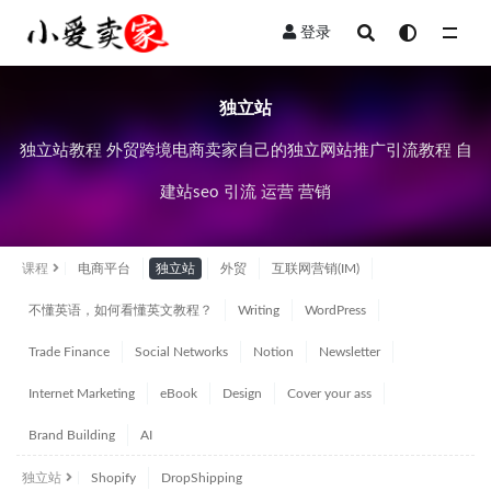
登录
全部
独立站
独立站教程 外贸跨境电商卖家自己的独立网站推广引流教程 自
建站seo 引流 运营 营销
课程
电商平台
独立站
外贸
互联网营销(IM)
不懂英语，如何看懂英文教程？
Writing
WordPress
Trade Finance
Social Networks
Notion
Newsletter
Internet Marketing
eBook
Design
Cover your ass
Brand Building
AI
独立站
Shopify
DropShipping