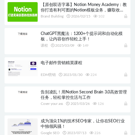
【原创双语字幕】Notion Money Academy：教
你打造有利可图的Notion模板业务，赚取收
入，打造无需露面的在线品牌！
Brand Building
2026/02/15
102
ChatGPT黑魔法：1200+个提示词和自动化模
板，让内容创作轻松上手！
课程
2025/03/09
149
电子邮件营销精英课程
EDM营销
2023/01/30
224
告别凌乱！用Notion Second Brain 3.0高效管理
任务，轻松掌控生活与工作
Cover your ass
2025/03/26
126
成为顶尖1%的技术SEO专家，让你在SEO行业
中独领风骚！
Google SEO
2023/07/13
226