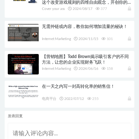
这个改变游戏规则的四维自由观念，开创你的
无限可能！
Cover your ass
2024/08/17
377
无需外链或内容，教你如何增加流量的秘诀！
Internet Marketing
2024/11/15
101
【营销地图】Todd Brown揭示吸引客户的不同
方法，让您的企业实现财务飞跃！
Internet Marketing
2024/06/16
158
在一天之内写一封高转化率的销售信！
电商平台
2022/07/12
255
发表回复