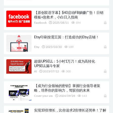
【原创双语字幕】$40启动FB躺赚广告！日销
模板+急救术，小白日入指南
Facebook
2025/08/11
194
Etsy印刷按需王国：打造成功的Etsy店铺！
Etsy
2023/03/30
189
超级UPSELL：1小时1万刀！成为高转化
UPSELL漏斗专家
AI
2023/07/12
300
【成为行业领袖的密钥】掌握行业领导者策
略，培养你的影响力，驾驭你的未来
Cover your ass
2024/09/28
143
实现10倍增长，比你追求2倍增长还简单！了解