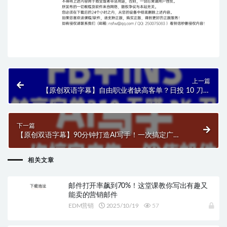
上一篇
【原创双语字幕】自由职业者缺高客单？日投 10 刀搞
FB+INS 广告，有人 10 天赚 3000 刀！
下一篇
【原创双语字幕】90分钟打造AI写手！一次搞定广
告、销售邮件、落地页！
相关文章
邮件打开率飙到70%！这堂课教你写出有趣又
能卖的营销邮件
EDM营销
2025/10/19
57