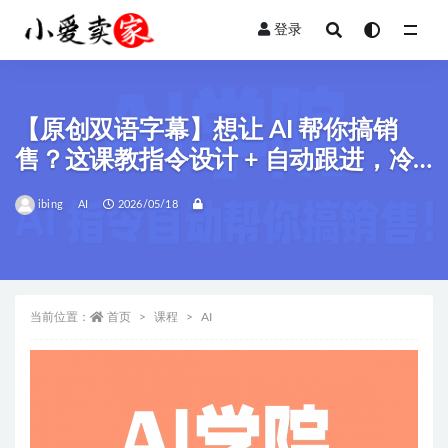
登录
全部
【原创双语字幕】想让 AI 帮你搞销
售？这课教指令设计 + 自动跟进，冷
邮件能转化，CRM 无缝连！
ibing
AI
2026/05/18
当前位置：
首页
课程
AI