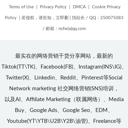
Terms of Use
|
Privacy Policy
|
DMCA
|
Cookie Privacy
Policy
|
若侵权，请告知，立即删
|
找站长 / QQ：250075083
/ 邮箱：nsfw(a)qq.com
最实在的网络营销干货分享网站，最新的
Tiktok(TT\TK)、Facebook(FB)、Instagram(INS\IG)、
Twitter(X)、Linkedin、Reddit、Pinterest等Social
Network marketing 社交网络营销(SNS)培训，
以及AI、Affiliate Marketing（联属网络）、Media
Buy、Google Ads、Google Seo、EDM、
Youtube(YT\YTB\U2B\Y2B\油管)、Freelance等