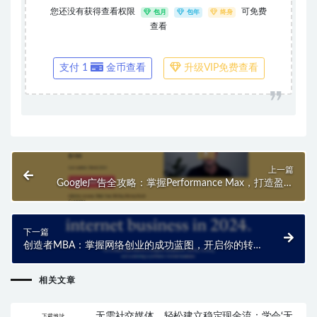
您还没有获得查看权限
可免费
包月
包年
终身
查看
支付 1
金币查看
升级VIP免费查看
上一篇
Google广告全攻略：掌握Performance Max，打造盈利
广告活动！
下一篇
创造者MBA：掌握网络创业的成功蓝图，开启你的转
型之旅！
相关文章
无需社交媒体，轻松建立稳定现金流：学会‘无