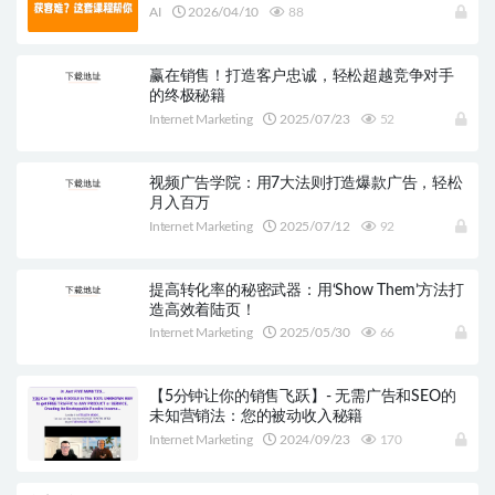
直接给！
AI
2026/04/10
88
赢在销售！打造客户忠诚，轻松超越竞争对手
的终极秘籍
Internet Marketing
2025/07/23
52
视频广告学院：用7大法则打造爆款广告，轻松
月入百万
Internet Marketing
2025/07/12
92
提高转化率的秘密武器：用‘Show Them’方法打
造高效着陆页！
Internet Marketing
2025/05/30
66
【5分钟让你的销售飞跃】- 无需广告和SEO的
未知营销法：您的被动收入秘籍
Internet Marketing
2024/09/23
170