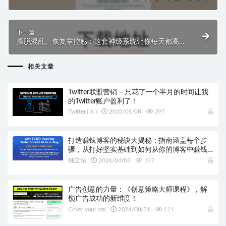
下一篇
摆脱混乱、恢复掌控感：这套神级系统让你每天都高效
到飞起！
相关文章
Twitter联盟营销 – 只花了一个半月的时间让我
的Twitter账户盈利了！
Twitter ( X )
2023/01/08
295
打造赚钱博客的秘诀大揭秘：指南涵盖每个步
骤，从打好坚实基础到如何从你的博客中赚钱
一网打尽
独立站
2024/04/03
197
广告创意的力量：《创意策略大师课程》，解
锁广告成功的新维度！
Cover your ass
2024/08/31
121