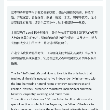
这本书将带你学习所有必需的技能，包括利用自然能源、种植作
物、养殖家畜、食品保存、酿酒、编篮、木工、织布等技巧。无论
是基础生存技能，还是手工艺制作，这本书都能一一教授。
本版新增了150多幅全彩插图，并特别收录了“回归本源”运动的奠基
人约翰·塞莫尔的专栏，讲解自给自足的哲学理念，以及这一生活方
式如何改变人们的生活，并促进社区的建立。
在这个高度技术化的时代，《自给自足的生活及其实践》比以往任
何时候都更具现实意义。它是理想主义者和现实主义者的终极实用
指南。
The Self Sufficient Life and How to Live It is the only book that
teaches all the skills needed to live independently in harmony with
the land harnessing natural forms of energy, raising crops and
keeping livestock, preserving foodstuffs, making beer and wine,
basketry, carpentry, weaving, and much more.
This edition includes over 150 new full-color illustrations and a
special section in which John Seymour, the father of the back to
basics movement, explains the philosophy of self-sufficiency and its