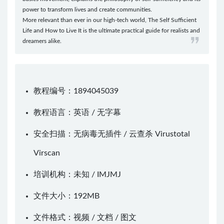
power to transform lives and create communities.
More relevant than ever in our high-tech world, The Self Sufficient
Life and How to Live It is the ultimate practical guide for realists and
dreamers alike.
教程编号：1894045039
教程语言：英语 / 无字幕
安全扫描：无病毒无插件 / 云查杀
Virustotal
Virscan
培训机构：未知 /
IMJMJ
文件大小：192MB
文件格式：视频 / 文档 / 图文