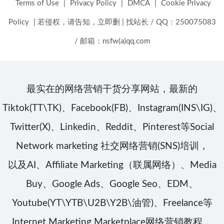
Terms of Use
|
Privacy Policy
|
DMCA
|
Cookie Privacy
Policy
|
若侵权，请告知，立即删
|
找站长 / QQ：250075083
/ 邮箱：nsfw(a)qq.com
最实在的网络营销干货分享网站，最新的
Tiktok(TT\TK)、Facebook(FB)、Instagram(INS\IG)、
Twitter(X)、Linkedin、Reddit、Pinterest等Social
Network marketing 社交网络营销(SNS)培训，
以及AI、Affiliate Marketing（联属网络）、Media
Buy、Google Ads、Google Seo、EDM、
Youtube(YT\YTB\U2B\Y2B\油管)、Freelance等
Internet Marketing Marketplace网络营销教程，