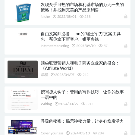
发现炙手可热的市场和利基市场的万无一失的
策略！并找到完美的产品来销售！
Niche
2022/08/01
238
自由文案师必备！Jon的“瑞士军刀”文案工具
包，帮你拿下新客户、赚更多钱！
Internet Marketing
2025/09/10
57
顶尖联盟营销人和电子商务企业家的盛会：
《Affiliate World》
课程
2023/04/07
212
撰写撩人钩子：管用的写作技巧，让你的故事
一语中的
Writing
2024/03/29
380
呼吸的秘密：揭示神秘力量，让身心焕发活力
Cover your ass
2024/03/10
284