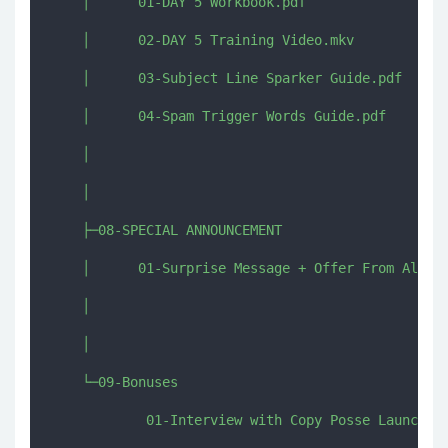
    │      01-DAY 5 Workbook.pdf

    │      02-DAY 5 Training Video.mkv

    │      03-Subject Line Sparker Guide.pdf

    │      04-Spam Trigger Words Guide.pdf

    │      

    │      

    ├─08-SPECIAL ANNOUNCEMENT

    │      01-Surprise Message + Offer From Alex.m
    │      

    │      

    └─09-Bonuses

            01-Interview with Copy Posse Launch Pa