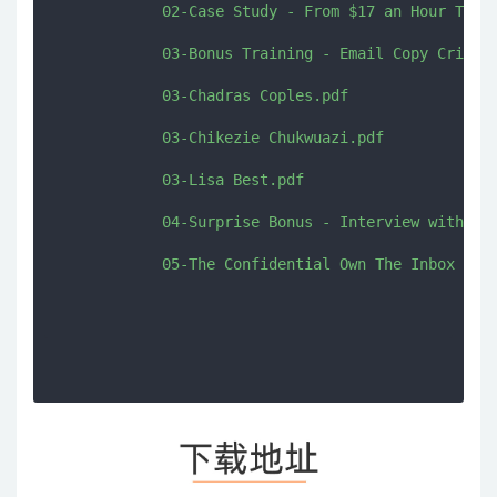
            02-Case Study - From $17 an Hour To A 
            03-Bonus Training - Email Copy Critiqu
            03-Chadras Coples.pdf

            03-Chikezie Chukwuazi.pdf

            03-Lisa Best.pdf

            04-Surprise Bonus - Interview with Mys
            05-The Confidential Own The Inbox Chal