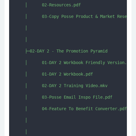
    │      02-Resources.pdf

    │      03-Copy Posse Product & Market Research
    │      

    │      

    ├─02-DAY 2 - The Promotion Pyramid

    │      01-DAY 2 Workbook Friendly Version.pdf

    │      01-DAY 2 Workbook.pdf

    │      02-DAY 2 Training Video.mkv

    │      03-Posse Email Inspo File.pdf

    │      04-Feature To Benefit Converter.pdf

    │      

    │      
