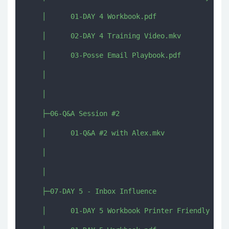
    │      01-DAY 4 Workbook.pdf

    │      02-DAY 4 Training Video.mkv

    │      03-Posse Email Playbook.pdf

    │      

    │      

    ├─06-Q&A Session #2

    │      01-Q&A #2 with Alex.mkv

    │      

    │      

    ├─07-DAY 5 - Inbox Influence

    │      01-DAY 5 Workbook Printer Friendly Vers