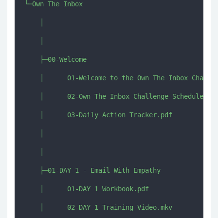
└─Own The Inbox

    │  

    │  

    ├─00-Welcome

    │      01-Welcome to the Own The Inbox Challen
    │      02-Own The Inbox Challenge Schedule.pdf
    │      03-Daily Action Tracker.pdf

    │      

    │      

    ├─01-DAY 1 - Email With Empathy

    │      01-DAY 1 Workbook.pdf

    │      02-DAY 1 Training Video.mkv
