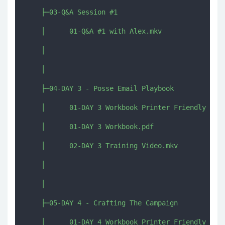
    ├─03-Q&A Session #1

    │      01-Q&A #1 with Alex.mkv

    │      

    │      

    ├─04-DAY 3 - Posse Email Playbook

    │      01-DAY 3 Workbook Printer Friendly Vers
    │      01-DAY 3 Workbook.pdf

    │      02-DAY 3 Training Video.mkv

    │      

    │      

    ├─05-DAY 4 - Crafting The Campaign

    │      01-DAY 4 Workbook Printer Friendly Vers