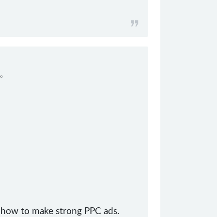
长。
p how to make strong PPC ads.