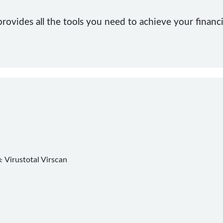
vides all the tools you need to achieve your financial
杀
Virustotal
Virscan