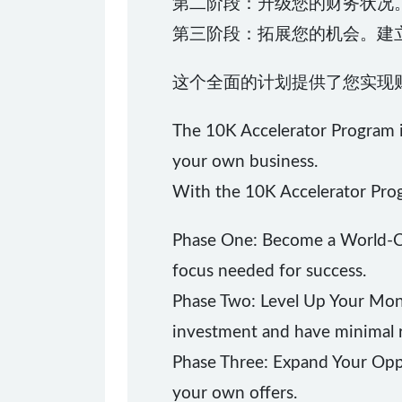
第二阶段：升级您的财务状况
第三阶段：拓展您的机会。建
这个全面的计划提供了您实现
The 10K Accelerator Program i
your own business.
With the 10K Accelerator Pro
Phase One: Become a World-Cla
focus needed for success.
Phase Two: Level Up Your Mone
investment and have minimal r
Phase Three: Expand Your Oppo
your own offers.