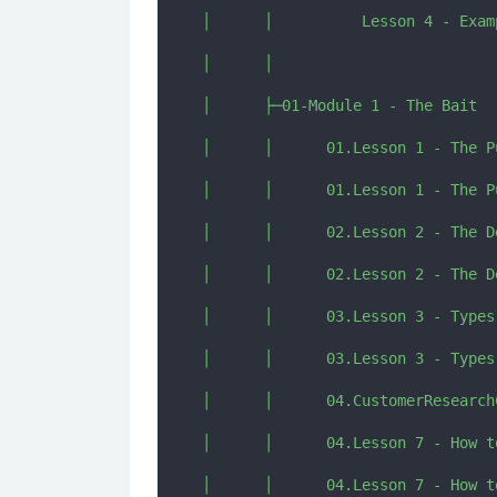
│      │          Lesson 4 - Exam
│      │          

│      ├─01-Module 1 - The Bait

│      │      01.Lesson 1 - The P
│      │      01.Lesson 1 - The P
│      │      02.Lesson 2 - The D
│      │      02.Lesson 2 - The D
│      │      03.Lesson 3 - Types
│      │      03.Lesson 3 - Types
│      │      04.CustomerResearch
│      │      04.Lesson 7 - How t
│      │      04.Lesson 7 - How t