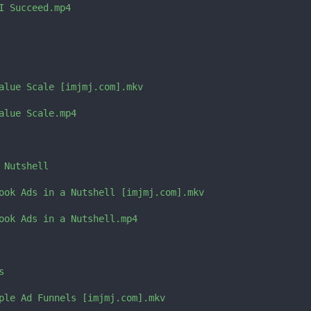
I Succeed.mp4

alue Scale [imjmj.com].mkv

alue Scale.mp4

Nutshell

ook Ads in a Nutshell [imjmj.com].mkv

ook Ads in a Nutshell.mp4



ple Ad Funnels [imjmj.com].mkv
