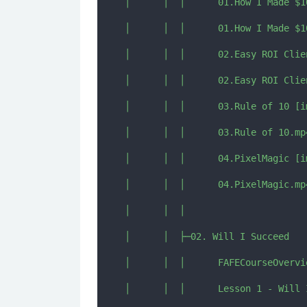
│      │  │      01.How I Made $1
│      │  │      01.How I Made $1
│      │  │      02.Easy ROI Clie
│      │  │      02.Easy ROI Clien
│      │  │      03.Rule of 10 [i
│      │  │      03.Rule of 10.mp4
│      │  │      04.PixelMagic [i
│      │  │      04.PixelMagic.mp4
│      │  │      

│      │  ├─02. Will I Succeed

│      │  │      FAFECourseOvervie
│      │  │      Lesson 1 - Will 