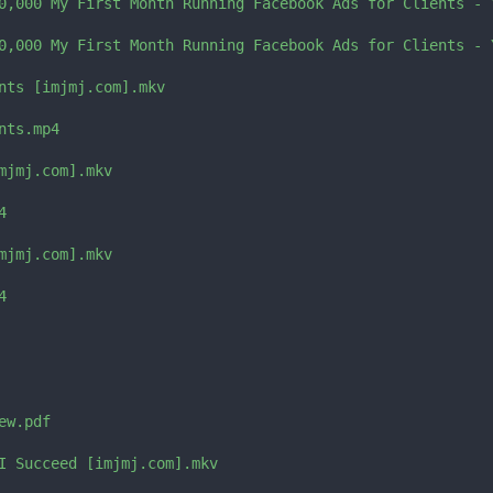
0,000 My First Month Running Facebook Ads for Clients - Y
0,000 My First Month Running Facebook Ads for Clients - Y
nts [imjmj.com].mkv

ts.mp4

mjmj.com].mkv



mjmj.com].mkv



w.pdf

I Succeed [imjmj.com].mkv
