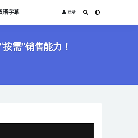
双语字幕
登录
的“按需”销售能力！