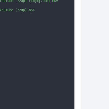
ouTube [720p] [imjmj.com].mkv

ouTube [720p].mp4
