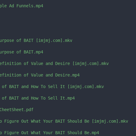
ple Ad Funnels.mp4

urpose of BAIT [imjmj.com].mkv

urpose of BAIT.mp4

efinition of Value and Desire [imjmj.com].mkv

efinition of Value and Desire.mp4

 of BAIT and How To Sell It [imjmj.com].mkv

 of BAIT and How To Sell It.mp4

CheetSheet.pdf

o Figure Out What Your BAIT Should Be [imjmj.com].mkv

o Figure Out What Your BAIT Should Be.mp4
