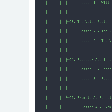
│      │  │      Lesson 1 - Will 
│      │  │      

│      │  ├─03. The Value Scale

│      │  │      Lesson 2 - The V
│      │  │      Lesson 2 - The V
│      │  │      

│      │  ├─04. Facebook Ads in a 
│      │  │      Lesson 3 - Faceb
│      │  │      Lesson 3 - Faceb
│      │  │      

│      │  └─05. Example Ad Funnels
│      │          Lesson 4 - Exam