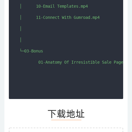
  │      10-Email Templates.mp4

  │      11-Connect With Gumroad.mp4

  │      

  │      

  └─03-Bonus

          01-Anatomy Of Irresistible Sale Pages.pd