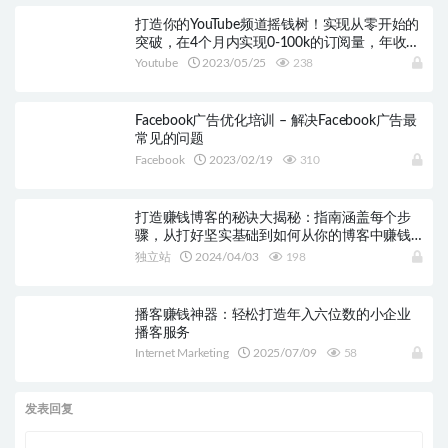
打造你的YouTube频道摇钱树！实现从零开始的
突破，在4个月内实现0-100k的订阅量，年收入
达到$360,000美元以上。
Youtube
2023/05/25
238
Facebook广告优化培训 – 解决Facebook广告最
常见的问题
Facebook
2023/02/19
310
打造赚钱博客的秘诀大揭秘：指南涵盖每个步
骤，从打好坚实基础到如何从你的博客中赚钱
一网打尽
独立站
2024/04/03
198
播客赚钱神器：轻松打造年入六位数的小企业
播客服务
Internet Marketing
2025/07/09
58
发表回复