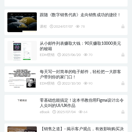
跟随《数字销售代表》走向销售成功的捷径！
课程
2024/07/07
78
从小邮件列表赚取大钱：90天赚取10000美元
的秘籍
EDM营销
2025/06/20
70
每天写一封简单的电子邮件，轻松把一大群客
户带到你的家门口！
EDM营销
2022/10/30
90
零基础也能搞定！这本书教你用Figma设计出令
人尖叫的UI/UX作品
eBook
2025/07/04
64
【销售之道】- 揭示客户观点，有效影响购买决