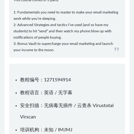
This course comes in 3 parts:
1: Fundamentals you need to master to make your email marketing
work while you’re sleeping.
2: Advanced Strategies and tactics I’ve used (and so have my
students) to hit “send” and then watch my phone blow up with
notifications of people buying.
3: Bonus Vault to supercharge your email marketing and launch
your income to the moon.
教程编号：1271594914
教程语言：英语 / 无字幕
安全扫描：无病毒无插件 / 云查杀
Virustotal
Virscan
培训机构：未知 /
IMJMJ