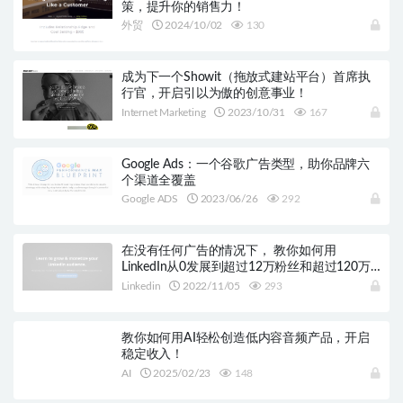
策，提升你的销售力！
外贸
2024/10/02
130
成为下一个Showit（拖放式建站平台）首席执
行官，开启引以为傲的创意事业！
Internet Marketing
2023/10/31
167
Google Ads：一个谷歌广告类型，助你品牌六
个渠道全覆盖
Google ADS
2023/06/26
292
在没有任何广告的情况下， 教你如何用
LinkedIn从0发展到超过12万粉丝和超过120万
美元的收入
Linkedin
2022/11/05
293
教你如何用AI轻松创造低内容音频产品，开启
稳定收入！
AI
2025/02/23
148