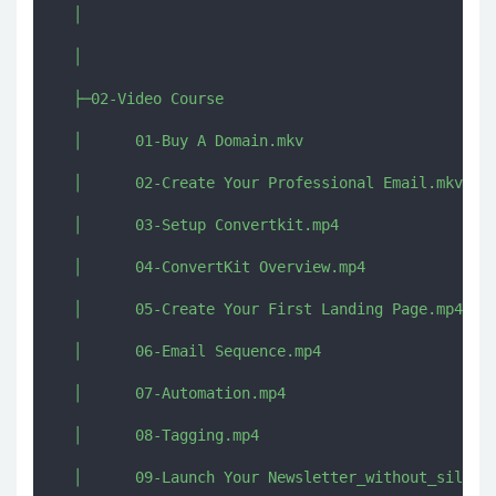
  │      

  │      

  ├─02-Video Course

  │      01-Buy A Domain.mkv

  │      02-Create Your Professional Email.mkv

  │      03-Setup Convertkit.mp4

  │      04-ConvertKit Overview.mp4

  │      05-Create Your First Landing Page.mp4

  │      06-Email Sequence.mp4

  │      07-Automation.mp4

  │      08-Tagging.mp4

  │      09-Launch Your Newsletter_without_silence