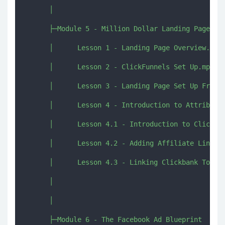
      │      

      ├─Module 5 - Million Dollar Landing Pages

      │      Lesson 1 - Landing Page Overview.mp4

      │      Lesson 2 - ClickFunnels Set Up.mp4

      │      Lesson 3 - Landing Page Set Up From T
      │      Lesson 4 - Introduction to Attributio
      │      Lesson 4.1 - Introduction to Clickmag
      │      Lesson 4.2 - Adding Affiliate Link To
      │      Lesson 4.3 - Linking Clickbank To Cli
      │      

      │      

      ├─Module 6 - The Facebook Ad Blueprint
