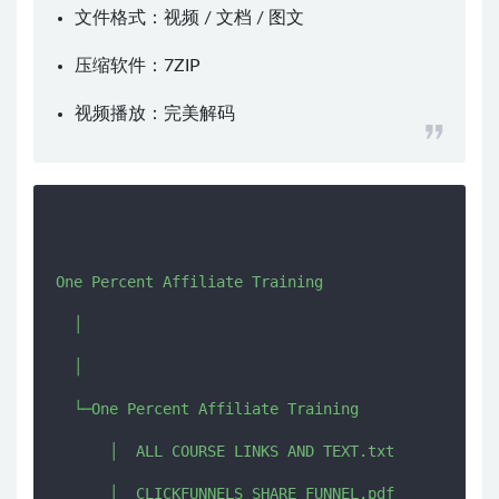
文件格式：视频 / 文档 / 图文
压缩软件：
7ZIP
视频播放：
完美解码
One Percent Affiliate Training

  │  

  │  

  └─One Percent Affiliate Training

      │  ALL COURSE LINKS AND TEXT.txt

      │  CLICKFUNNELS_SHARE_FUNNEL.pdf
