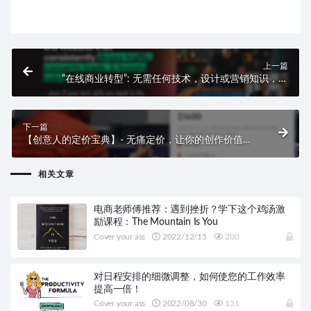
上一篇
“在线商业转型”: 无需任何技术，设计或营销知识，让
你的网络业务更上一层楼！
下一篇
【创意人的定价宝典】- 无痛定价，让你的创作价值得
到应有的回报！
相关文章
电商老师傅推荐：遇到挫折？学下这个鸡汤激
励课程：The Mountain Is You
Cover your ass
2022/12/15
200
对日程安排的细微调整，如何使您的工作效率
提高一倍！
Cover your ass
2022/08/30
131