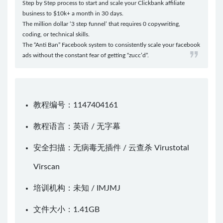
Step by Step process to start and scale your Clickbank affiliate
business to $10k+ a month in 30 days.
The million dollar ‘3 step funnel’ that requires 0 copywriting,
coding, or technical skills.
The “Anti Ban” Facebook system to consistently scale your facebook
ads without the constant fear of getting “zucc’d”.
教程编号：1147404161
教程语言：英语 / 无字幕
安全扫描：无病毒无插件 / 云查杀
Virustotal
Virscan
培训机构：未知 /
IMJMJ
文件大小：1.41GB