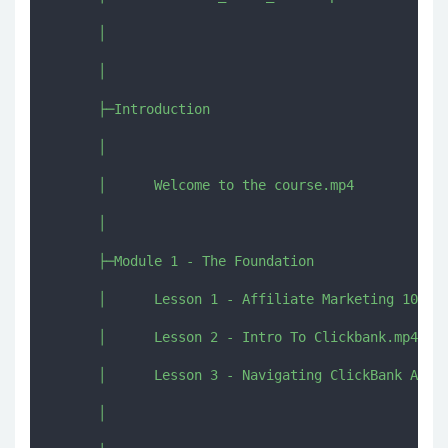
      │  

      │  

      ├─Introduction

      │      

      │      Welcome to the course.mp4

      │      

      ├─Module 1 - The Foundation

      │      Lesson 1 - Affiliate Marketing 101.mp
      │      Lesson 2 - Intro To Clickbank.mp4

      │      Lesson 3 - Navigating ClickBank And C
      │      
