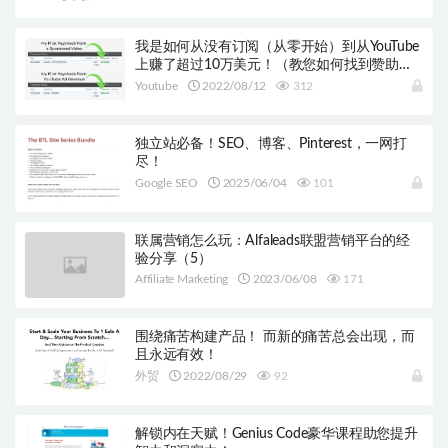
我是如何从没有订阅（从零开始）到从YouTube
上赚了超过10万美元！（教您如何找到赞助商
和协商赞助视频的技巧）
Youtube
2022/08/12
312
独立站必备！SEO、博客、Pinterest，一网打
尽！
Google SEO
2025/06/04
101
联属营销怎么玩：Alfaleads联盟营销平台的经
验分享（5）
Affiliate Marketing
2023/06/08
171
围绕痛苦构建产品！ 而新的痛苦总会出现，而
且永远有效！
外贸
2022/08/29
92
解锁内在天赋！Genius Code豪华课程助您提升