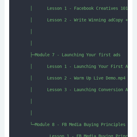
      │      Lesson 1 - Facebook Creatives 101.mp4
      │      Lesson 2 - Write Winning adCopy + Hea
      │      

      │      

      ├─Module 7 - Launching Your first ads

      │      Lesson 1 - Launching Your First Ads.m
      │      Lesson 2 - Warm Up Live Demo.mp4

      │      Lesson 3 - Launching Conversion Ads.m
      │      

      │      

      └─Module 8 - FB Media Buying Principles

              Lesson 1 - FB Media Buying Principle