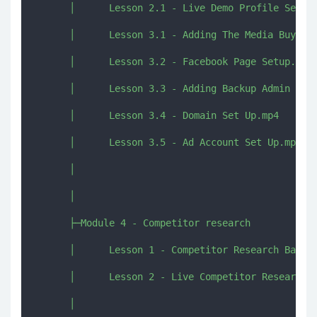
      │      Lesson 2.1 - Live Demo Profile Set Up
      │      Lesson 3.1 - Adding The Media Buyer.m
      │      Lesson 3.2 - Facebook Page Setup.mp4

      │      Lesson 3.3 - Adding Backup Admin + Sh
      │      Lesson 3.4 - Domain Set Up.mp4

      │      Lesson 3.5 - Ad Account Set Up.mp4

      │      

      │      

      ├─Module 4 - Competitor research

      │      Lesson 1 - Competitor Research Basics
      │      Lesson 2 - Live Competitor Research -
      │      
