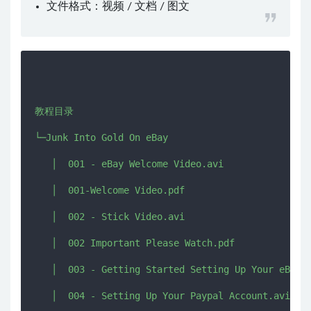
文件格式：视频 / 文档 / 图文
教程目录

└─Junk Into Gold On eBay

   │  001 - eBay Welcome Video.avi

   │  001-Welcome Video.pdf

   │  002 - Stick Video.avi

   │  002 Important Please Watch.pdf

   │  003 - Getting Started Setting Up Your eBay A
   │  004 - Setting Up Your Paypal Account.avi
