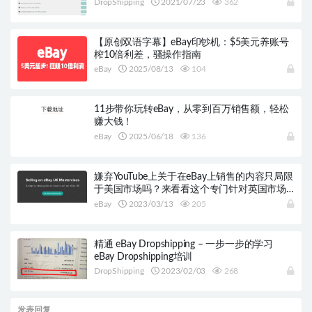
DropShipping
2021/07/23
362
【原创双语字幕】eBay印钞机：$5美元养账号
榨10倍利差，骚操作指南
eBay
2025/08/13
104
11步带你玩转eBay，从零到百万销售额，轻松
赚大钱！
eBay
2025/06/18
136
嫌弃YouTube上关于在eBay上销售的内容只局限
于美国市场吗？来看看这个专门针对英国市场
的eBay销售大师课程吧！
eBay
2023/03/13
205
精通 eBay Dropshipping – 一步一步的学习
eBay Dropshipping培训
DropShipping
2023/02/03
268
发表回复