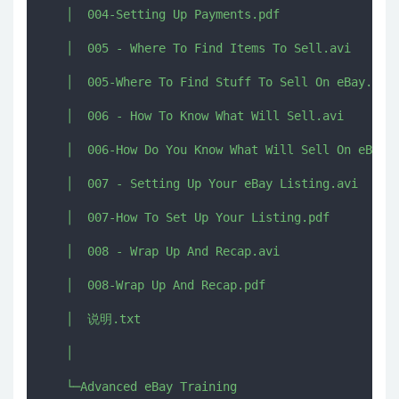
   │  004-Setting Up Payments.pdf

   │  005 - Where To Find Items To Sell.avi

   │  005-Where To Find Stuff To Sell On eBay.pdf

   │  006 - How To Know What Will Sell.avi

   │  006-How Do You Know What Will Sell On eBay.p
   │  007 - Setting Up Your eBay Listing.avi

   │  007-How To Set Up Your Listing.pdf

   │  008 - Wrap Up And Recap.avi

   │  008-Wrap Up And Recap.pdf

   │  说明.txt

   │  

   └─Advanced eBay Training
