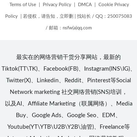
Terms of Use
|
Privacy Policy
|
DMCA
|
Cookie Privacy
Policy
|
若侵权，请告知，立即删
|
找站长 / QQ：250075083
/ 邮箱：nsfw(a)qq.com
最实在的网络营销干货分享网站，最新的
Tiktok(TT\TK)、Facebook(FB)、Instagram(INS\IG)、
Twitter(X)、Linkedin、Reddit、Pinterest等Social
Network marketing 社交网络营销(SNS)培训，
以及AI、Affiliate Marketing（联属网络）、Media
Buy、Google Ads、Google Seo、EDM、
Youtube(YT\YTB\U2B\Y2B\油管)、Freelance等