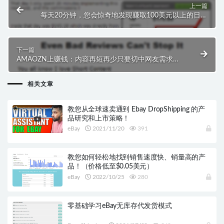
上一篇
每天20分钟，您会惊奇地发现赚取100美元以上的日薪
是多么容易。
下一篇
AMAOZN上赚钱：内容再短再少只要切中网友需求要
害，人们会很乐意为此付费！
相关文章
教您从全球速卖通到 Ebay DropShipping 的产
品研究和上市策略！
eBay
2021/11/20
391
教您如何轻松地找到销售速度快、销量高的产
品！（价格低至$0.05美元）
eBay
2022/10/25
280
零基础学习eBay无库存代发货模式