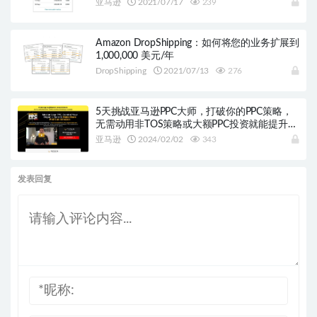
亚马逊
2021/07/17
239
Amazon DropShipping：如何将您的业务扩展到
1,000,000 美元/年
DropShipping
2021/07/13
276
5天挑战亚马逊PPC大师，打破你的PPC策略，
无需动用非TOS策略或大额PPC投资就能提升利
润！
亚马逊
2024/02/02
343
发表回复