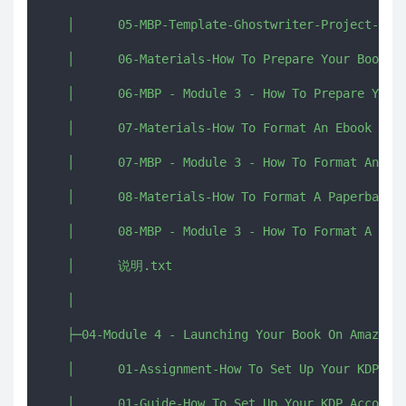
   │      05-MBP-Template-Ghostwriter-Project-Temp
   │      06-Materials-How To Prepare Your Book Fo
   │      06-MBP - Module 3 - How To Prepare Your 
   │      07-Materials-How To Format An Ebook With
   │      07-MBP - Module 3 - How To Format An Ebo
   │      08-Materials-How To Format A Paperback B
   │      08-MBP - Module 3 - How To Format A Pape
   │      说明.txt

   │      

   ├─04-Module 4 - Launching Your Book On Amazon

   │      01-Assignment-How To Set Up Your KDP Acc
   │      01-Guide-How To Set Up Your KDP Account 