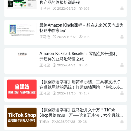
售产品的终极培训课程
亚马逊
2022/08/13
108
最终Amazon Kindle课程 – 想在未来90天内成为
畅销书作家吗?
亚马逊
2022/10/07
106
Amazon Kickstart Reseller：零起点轻松盈利，
开启你的亚马逊转售之旅
亚马逊
2025/04/21
86
【原创双语字幕】用简单步骤、工具和支持打
造赚钱网站的系统！打造赚钱网站，轻松步步
为营！
亚马逊
2025/11/15
159
【原创双语字幕】亚马逊月入十万？TikTok
Shop再给你加一万——这套五步法，六个月就做
到
TikTok
2026/07/28
38