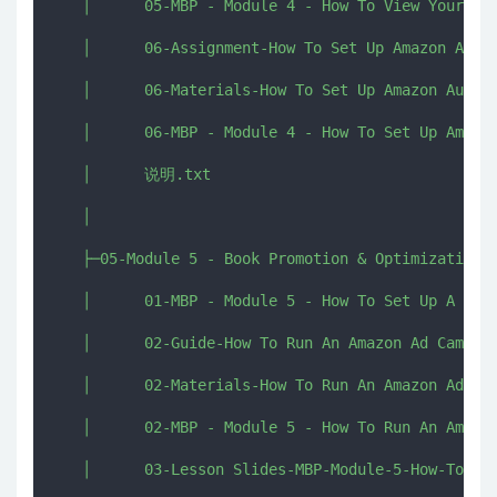
   │      05-MBP - Module 4 - How To View Your Boo
   │      06-Assignment-How To Set Up Amazon Autho
   │      06-Materials-How To Set Up Amazon Author
   │      06-MBP - Module 4 - How To Set Up Amazon
   │      说明.txt

   │      

   ├─05-Module 5 - Book Promotion & Optimization

   │      01-MBP - Module 5 - How To Set Up A Free
   │      02-Guide-How To Run An Amazon Ad Campaig
   │      02-Materials-How To Run An Amazon Ad Cam
   │      02-MBP - Module 5 - How To Run An Amazon
   │      03-Lesson Slides-MBP-Module-5-How-To-Get