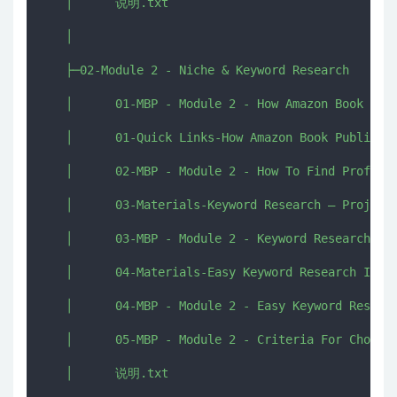
   │      说明.txt

   │      

   ├─02-Module 2 - Niche & Keyword Research

   │      01-MBP - Module 2 - How Amazon Book Publ
   │      01-Quick Links-How Amazon Book Publishin
   │      02-MBP - Module 2 - How To Find Profitab
   │      03-Materials-Keyword Research – Project 
   │      03-MBP - Module 2 - Keyword Research.mkv
   │      04-Materials-Easy Keyword Research In Mi
   │      04-MBP - Module 2 - Easy Keyword Researc
   │      05-MBP - Module 2 - Criteria For Choosin
   │      说明.txt
