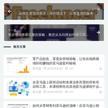
上一篇
如何在零投资和不工作的情况下，出售急需的服务，在
Craigslist 获得即时利润！
下一篇
逐步增加搜索流量的策略，教您从头到尾如何建立和执
行一个完整的SEO策略！
相关文章
零产品创造，零复杂营销策略，让你在电商领
域轻松赚钱的亚马逊套利秘籍
亚马逊
2023/04/05
185
在亚马逊上获得启动和发展业务所需的所有培
训和工具，本课程将给你其他亚马逊课程不会
告诉你的知识！
亚马逊
2022/09/04
264
如何从零销售到亚马逊的顶峰！在亚马逊上销