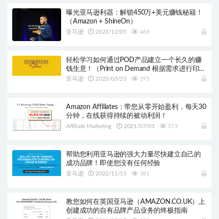
曝光亚马逊利器：解锁450万+美元赚钱秘籍！
（Amazon + ShineOn）
亚马逊
2023/12/05
469
轻松学习如何通过POD产品建立一个长久的赚
钱生意！（Print on Demand 根据需求进行印
刷）
亚马逊
2023/03/23
195
Amazon Affiliates：带您从零开始盈利，每天30
分钟，在线获得持续的被动利润！
Affiliate Marketing
2021/07/01
373
帮助您利用亚马逊的强大力量尽快建立自己的
成功品牌！即使您没有任何经验
亚马逊
2022/11/13
181
教您如何在英国亚马逊（AMAZON.CO.UK）上
创建成功的自有品牌产品业务的终极指南