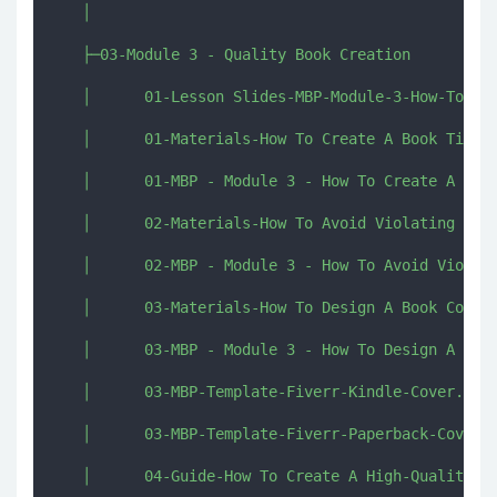
   │      

   ├─03-Module 3 - Quality Book Creation

   │      01-Lesson Slides-MBP-Module-3-How-To-Cre
   │      01-Materials-How To Create A Book Title 
   │      01-MBP - Module 3 - How To Create A Book
   │      02-Materials-How To Avoid Violating Trad
   │      02-MBP - Module 3 - How To Avoid Violati
   │      03-Materials-How To Design A Book Cover 
   │      03-MBP - Module 3 - How To Design A Book
   │      03-MBP-Template-Fiverr-Kindle-Cover.pdf

   │      03-MBP-Template-Fiverr-Paperback-Cover.p
   │      04-Guide-How To Create A High-Quality Bo