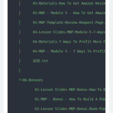
   │      03-Materials-How To Get Amazon Reviews –
   │      03-MBP - Module 5 - How To Get Amazon Re
   │      03-MBP-Template-Review-Request-Page.pdf

   │      04-Lesson Slides-MBP-Module-5-7-Ways-To-
   │      04-Materials-7 Ways To Profit More From 
   │      04-MBP - Module 5 - 7 Ways To Profit Mor
   │      说明.txt

   │      

   └─06-Bonuses

           01-Lesson Slides-MBP-Bonus-How-To-Build
           01-MBP - Bonus - How To Build A Publish
           02-Lesson Slides-MBP-Bonus-Book-Publish