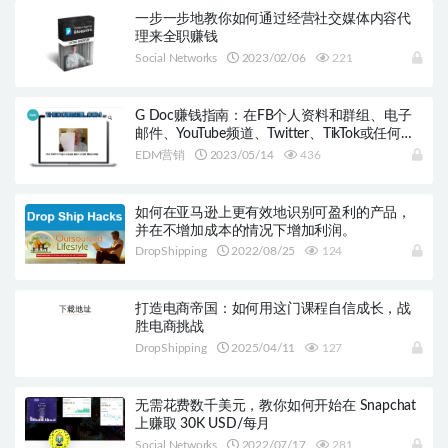
一步一步地教你如何通过经营社交媒体内容代
理来全职赚钱
Social Networks
2023/02/06
221
G Doc赚钱指南：在FB个人资料和群组、电子
邮件、YouTube频道、Twitter、TikTok或任何有
潜在销售额的观众所在的地方运作！
EDM营销
2023/05/14
436
如何在亚马逊上更有效地识别可盈利的产品，
并在不增加成本的情况下增加利润。
DropShipping
2022/08/25
124
打造电商帝国：如何用这门课程自信成长，战
胜电商挑战
DropShipping
2025/04/11
127
无需花费数千美元，教你如何开始在 Snapchat
上赚取 30K USD/每月
Social Networks
2022/07/17
281