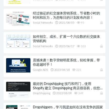
经过验证的社交媒体营销系统，节省数小时的
时间和压力，为您每日的计划发布内容！
Social Networks
2021/08/05
95
如何创立、成长、扩展一个六位数的社交媒体
营销机构
Social Networks
2023/06/17
103
震撼来袭！数字营销明星系统，轻松掌握，带
你超越对手！
Google ADS
2023/04/18
221
最好的 Dropshipping 技巧和窍门，使用
Shopify 建立 Dropshipping 商店很容易，但您
的目标不仅仅是建立 Dropshipping 商店！
DropShipping
2022/08/09
249
Dropshippers，学习我是如何在没有竞争的国家