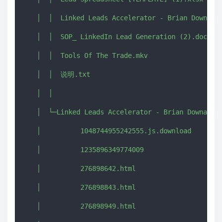
   │  │  Linked Leads Accelerator - Brian Downard.
   │  │  SOP_ LinkedIn Lead Generation (2).docx

   │  │  Tools Of The Trade.mkv

   │  │  说明.txt

   │  │  

   │  └─Linked Leads Accelerator - Brian Downard_f
   │          1048744955242555.js.download

   │          1235896349774009

   │          276898642.html

   │          276898843.html

   │          276898949.html
