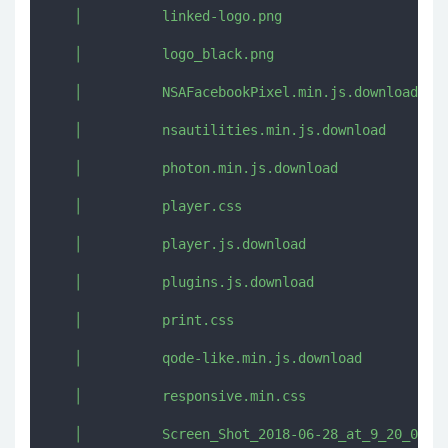
   │          linked-logo.png

   │          logo_black.png

   │          NSAFacebookPixel.min.js.download

   │          nsautilities.min.js.download

   │          photon.min.js.download

   │          player.css

   │          player.js.download

   │          plugins.js.download

   │          print.css

   │          qode-like.min.js.download

   │          responsive.min.css

   │          Screen_Shot_2018-06-28_at_9_20_02_AM