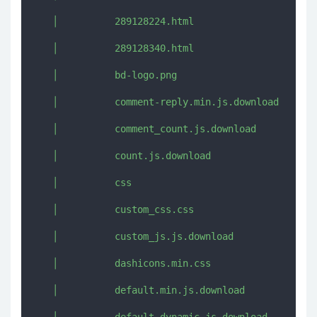
   │          289128224.html

   │          289128340.html

   │          bd-logo.png

   │          comment-reply.min.js.download

   │          comment_count.js.download

   │          count.js.download

   │          css

   │          custom_css.css

   │          custom_js.js.download

   │          dashicons.min.css

   │          default.min.js.download

   │          default_dynamic.js.download
