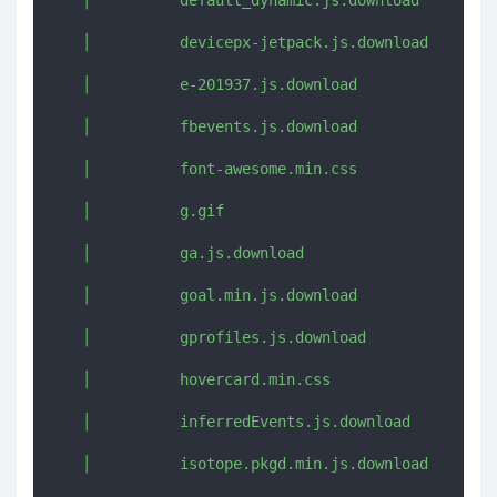
   │          devicepx-jetpack.js.download

   │          e-201937.js.download

   │          fbevents.js.download

   │          font-awesome.min.css

   │          g.gif

   │          ga.js.download

   │          goal.min.js.download

   │          gprofiles.js.download

   │          hovercard.min.css

   │          inferredEvents.js.download

   │          isotope.pkgd.min.js.download
