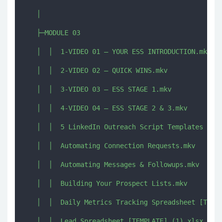
   │      

   ├─MODULE 03

   │  │  1-VIDEO 01 – YOUR ESS INTRODUCTION.mkv

   │  │  2-VIDEO 02 – QUICK WINS.mkv

   │  │  3-VIDEO 03 – ESS STAGE 1.mkv

   │  │  4-VIDEO 04 – ESS STAGE 2 & 3.mkv

   │  │  5 LinkedIn Outreach Script Templates (1).
   │  │  Automating Connection Requests.mkv

   │  │  Automating Messages & Followups.mkv

   │  │  Building Your Prospect Lists.mkv

   │  │  Daily Metrics Tracking Spreadsheet [TEMPL
   │  │  Lead Spreadsheet [TEMPLATE] (1).xlsx
