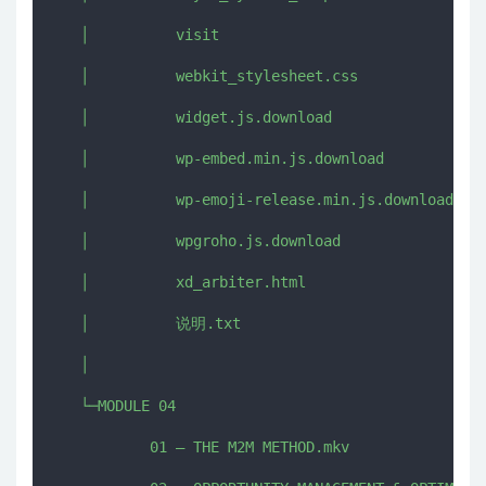
   │          visit

   │          webkit_stylesheet.css

   │          widget.js.download

   │          wp-embed.min.js.download

   │          wp-emoji-release.min.js.download

   │          wpgroho.js.download

   │          xd_arbiter.html

   │          说明.txt

   │          

   └─MODULE 04

           01 – THE M2M METHOD.mkv
