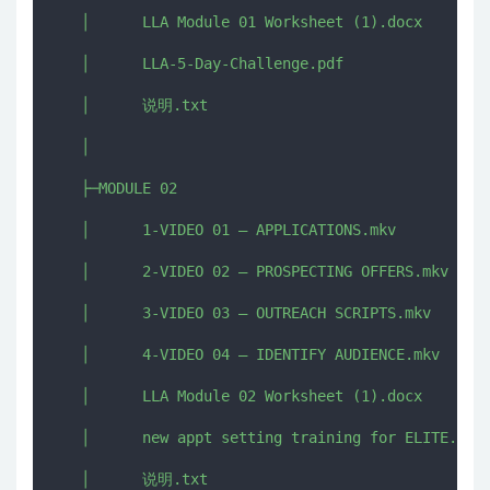
   │      LLA Module 01 Worksheet (1).docx

   │      LLA-5-Day-Challenge.pdf

   │      说明.txt

   │      

   ├─MODULE 02

   │      1-VIDEO 01 – APPLICATIONS.mkv

   │      2-VIDEO 02 – PROSPECTING OFFERS.mkv

   │      3-VIDEO 03 – OUTREACH SCRIPTS.mkv

   │      4-VIDEO 04 – IDENTIFY AUDIENCE.mkv

   │      LLA Module 02 Worksheet (1).docx

   │      new appt setting training for ELITE.mkv

   │      说明.txt
