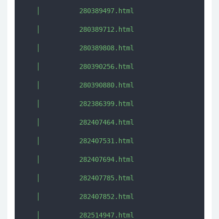
   │          280389497.html

   │          280389712.html

   │          280389808.html

   │          280390256.html

   │          280390880.html

   │          282386399.html

   │          282407464.html

   │          282407531.html

   │          282407694.html

   │          282407785.html

   │          282407852.html

   │          282514947.html
