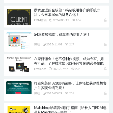
撰稿生涯的金钥匙：揭秘吸引客户的系统方
法，今日掌握你的财务命运！
EDM营销
2024/08/12
166
54本超级指南，成就您的商业之旅！
课程
2023/11/01
217
在家赚佣金！您不必制作视频、成为专家、拥
有产品、了解技术知识或任何常见的必备技能
Freelance
2022/07/14
234
打造完美的B2B营销策略，让你轻松获得理想客
户并实现业绩飞跃！
课程
2023/05/29
231
Mailchimp邮箱营销新手指南（站长入门EDM也
是从Mailchimp开始的…）