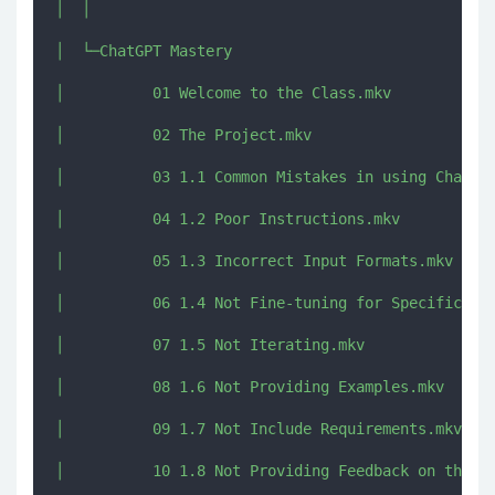
│  │  

│  └─ChatGPT Mastery

│          01 Welcome to the Class.mkv

│          02 The Project.mkv

│          03 1.1 Common Mistakes in using ChatGPT
│          04 1.2 Poor Instructions.mkv

│          05 1.3 Incorrect Input Formats.mkv

│          06 1.4 Not Fine-tuning for Specific Use
│          07 1.5 Not Iterating.mkv

│          08 1.6 Not Providing Examples.mkv

│          09 1.7 Not Include Requirements.mkv

│          10 1.8 Not Providing Feedback on the Ou