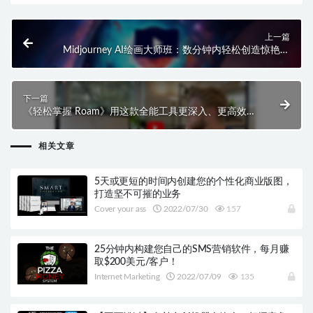
上一篇
Midjourney AI绘画大师班：数分钟内轻松创造惊艳数
字艺术，让你的业务飞速提升！
下一篇
《轻松掌握 Roam》用这款全能工具更深入、更高效地
学习与创造！
相关文章
5天或更短的时间内创建您的个性化商业版图，
打造坚不可摧的业务
Cover your ass
2022/07/30
157
25分钟内构建您自己的SMS营销软件，每月赚
取$200美元/客户！
Internet Marketing
2022/07/09
135