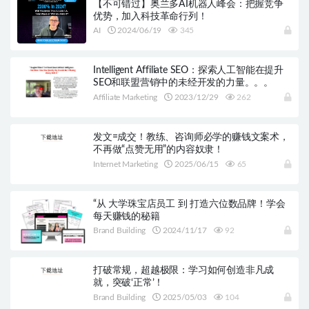
【不可错过】奥兰多AI机器人峰会：把握竞争
优势，加入科技革命行列！
AI
2024/06/19
345
Intelligent Affiliate SEO：探索人工智能在提升
SEO和联盟营销中的未经开发的力量。。。
Affiliate Marketing
2023/12/29
262
发文=成交！教练、咨询师必学的赚钱文案术，
不再做“点赞无用”的内容奴隶！
Internet Marketing
2025/06/15
65
“从 大学珠宝店员工 到 打造六位数品牌！学会
每天赚钱的秘籍
Brand Building
2024/11/17
92
打破常规，超越极限：学习如何创造非凡成
就，突破‘正常’！
Brand Building
2025/05/03
104