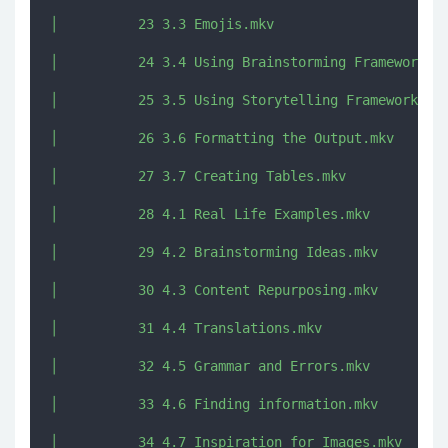
│          23 3.3 Emojis.mkv

│          24 3.4 Using Brainstorming Frameworks.m
│          25 3.5 Using Storytelling Frameworks.mk
│          26 3.6 Formatting the Output.mkv

│          27 3.7 Creating Tables.mkv

│          28 4.1 Real Life Examples.mkv

│          29 4.2 Brainstorming Ideas.mkv

│          30 4.3 Content Repurposing.mkv

│          31 4.4 Translations.mkv

│          32 4.5 Grammar and Errors.mkv

│          33 4.6 Finding information.mkv

│          34 4.7 Inspiration for Images.mkv
