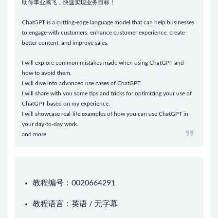
助你事业腾飞，快速实现业务目标！
ChatGPT is a cutting-edge language model that can help businesses
to engage with customers, enhance customer experience, create
better content, and improve sales.
I will explore common mistakes made when using ChatGPT and
how to avoid them.
I will dive into advanced use cases of ChatGPT.
I will share with you some tips and tricks for optimizing your use of
ChatGPT based on my experience.
I will showcase real-life examples of how you can use ChatGPT in
your day-to-day work.
and more
教程编号：0020664291
教程语言：英语 / 无字幕