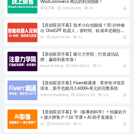
WooCommerce 商店的利润指南！
双语字幕
2026/06/05
48
【原创双语字幕】技术小白也能搞？30 分钟做
出 ChatGPT 机器人，省时间、砍成本还能拉生
意！
AI
2026/04/06
81
【原创双语字幕】吸引力学院：打造成功品
牌，赢得利基市场！
Brand Building
2026/06/21
55
【原创双语字幕】Fiverr精通课：零评价冲首页
排名，新手也能月入6000+美元的完整系统
Internet Marketing
2026/01/18
106
【原创双语字幕】学《叙事的科学》= 拍爆款片
+ 接大牌客户？26 节课 + AI 助手直接送！
AI
2026/05/03
69