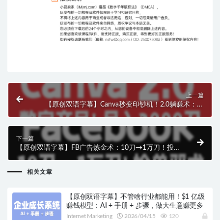
上一篇
【原创双语字幕】Canva秒变印钞机！2.0躺赚术：亚
马逊+印刷术，小白月入$2000
下一篇
【原创双语字幕】FB广告炼金术：10刀→1万刀！投手
逆袭，少烧钱多抢单邪术
相关文章
【原创双语字幕】不管啥行业都能用！$1 亿级
赚钱模型：AI + 手册 + 步骤，做大生意赚更多
Internet Marketing
2026/04/15
120