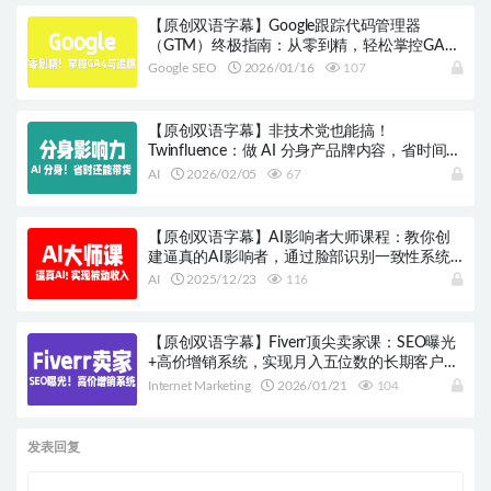
【原创双语字幕】Google跟踪代码管理器
（GTM）终极指南：从零到精，轻松掌控GA4
与高级追踪
Google SEO
2026/01/16
107
【原创双语字幕】非技术党也能搞！
Twinfluence：做 AI 分身产品牌内容，省时间还
能带货
AI
2026/02/05
67
【原创双语字幕】AI影响者大师课程：教你创
建逼真的AI影响者，通过脸部识别一致性系统
匿名赚取passive income！ 打造逼真AI角色，实
AI
2025/12/23
116
现被动收入！
【原创双语字幕】Fiverr顶尖卖家课：SEO曝光
+高价增销系统，实现月入五位数的长期客户战
略
Internet Marketing
2026/01/21
104
发表回复