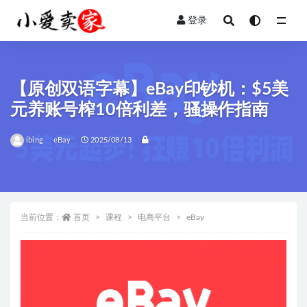
登录
全部
【原创双语字幕】eBay印钞机：$5美
元养账号榨10倍利差，骚操作指南
ibing
eBay
2025/08/13
当前位置：
首页
课程
电商平台
eBay