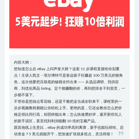
内容大纲：
想知道怎么在 eBay 上闷声发大财？这套 11 步课程直接给你划重
点！主讲人凯文・塔尔博特可是靠这路子狂赚超 100 万美元的狠角
色，这次他要把压箱底的秘籍全抖出来 —— 从选品调研、找供应
商，到优化商品 listing、定个能赚翻的价，再到把排名干到首页，一
步都不落下。
不管你是想搞点零花钱，还是干脆把这当成全职来干，课程里的一
步步视频教程都能让你轻松上手。更绝的是，它还会教你怎么把价
格定得比同行高，却照样能出单；怎么快速攒好评，避开那些坑人
的新手误区，甚至找到利润能翻 10 倍的宝藏产品。
跟其他线上生意比，eBay 的成功率高到离谱，新手也能玩得转。启
动资金？5 美元就能开干，想加速扩张就多投点，灵活得很！