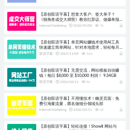
【原创双语字幕】想拿大客户、签大单子？
《独角兽成交大师营》教你扛异议、做爆单报
价，小白也能进阶！
Internet Marketing
2026/05/08
76
【原创双语字幕】单页网站赚钱术使用AI工具
快速建立简单网站，针对本地需求，轻松每月
赚取数千美元!
双语字幕
2025/11/09
164
【原创双语字幕】无需交流，网站模板自动赚
钱！每日 $8,000 至 $10,000 利润！ 9.34GB
双语字幕
2026/06/11
86
【原创双语字幕】不用懂技术！幽灵页面：免
费引海量流量，匿名做细分领域头部
Internet Marketing
2026/04/11
64
【原创双语字幕】轻松连接！Showit 网站与