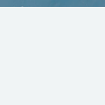
最实在的网络营销干货分享网站，最新的
Tiktok(TT\TK)、Facebook(FB)、Instagram(INS\IG)、
Twitter(X)、Linkedin、Reddit、Pinterest等Social
Network marketing 社交网络营销(SNS)培训，
以及AI、Affiliate Marketing（联属网络）、Media
Buy、Google Ads、Google Seo、EDM、
Youtube(YT\YTB\U2B\Y2B\油管)、Freelance等
Internet Marketing Marketplace网络营销教程，
更有跨境电商平台eBay、Etsy、亚马逊、速卖通、微
商/独立站、Shopify、DropShipping、Wordpress等